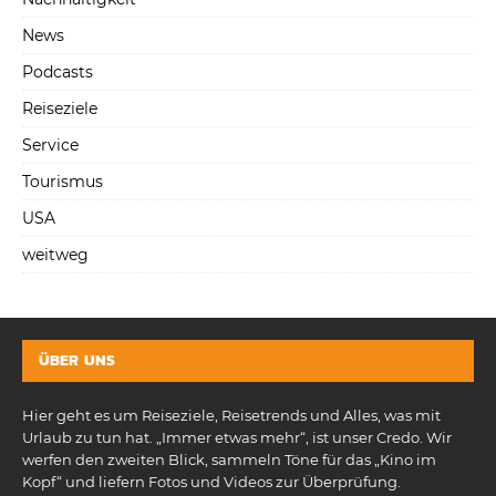
News
Podcasts
Reiseziele
Service
Tourismus
USA
weitweg
ÜBER UNS
Hier geht es um Reiseziele, Reisetrends und Alles, was mit
Urlaub zu tun hat. „Immer etwas mehr“, ist unser Credo. Wir
werfen den zweiten Blick, sammeln Töne für das „Kino im
Kopf“ und liefern Fotos und Videos zur Überprüfung.