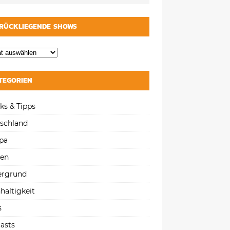
RÜCKLIEGENDE SHOWS
TEGORIEN
ks & Tipps
schland
pa
gen
ergrund
haltigkeit
s
asts