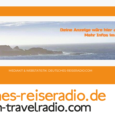
MEDIAKIT & WEBSTATISTIK: DEUTSCHES-REISERADIO.COM