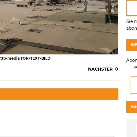
Sie 
abonn
WE
/ ttb-media TON-TEXT-BILD
Abon
v
NÄCHSTER
SU