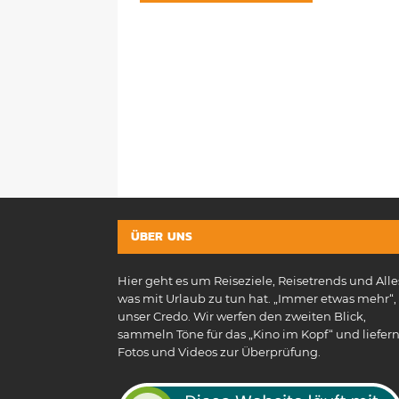
ÜBER UNS
Hier geht es um Reiseziele, Reisetrends und Alle
was mit Urlaub zu tun hat. „Immer etwas mehr“, 
unser Credo. Wir werfen den zweiten Blick,
sammeln Töne für das „Kino im Kopf“ und liefer
Fotos und Videos zur Überprüfung.