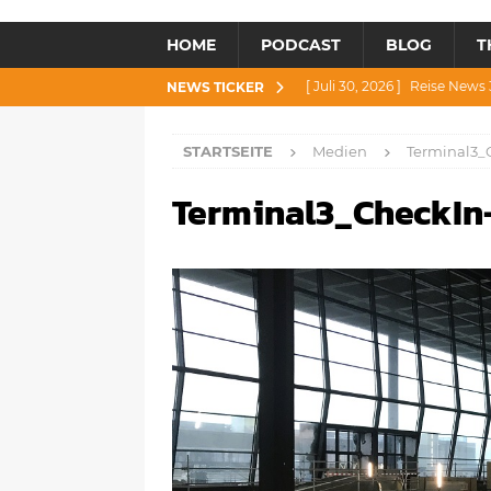
HOME
PODCAST
BLOG
T
[ Juli 30, 2026 ]
Reise News 3
NEWS TICKER
[ Juli 28, 2026 ]
Reise News 
STARTSEITE
Medien
Terminal3_
[ Juli 23, 2026 ]
Reise News 2
Terminal3_CheckIn
[ Juli 21, 2026 ]
Reise News 2
[ August 4, 2026 ]
Reise Ne