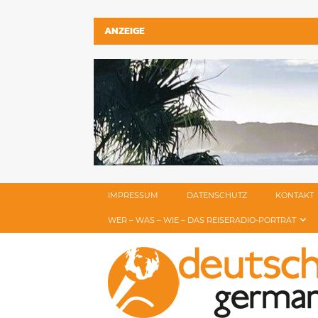
ANZEIGE
IMPRESSUM
DATENSCHUTZ
KONTAKT
WER – WAS – WIE – DAS REISERADIO-PORTRÄT