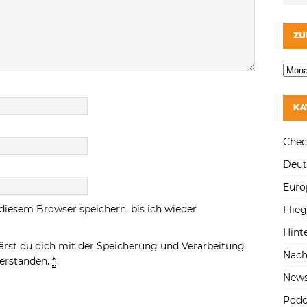
ZU
KA
Chec
Deut
Euro
diesem Browser speichern, bis ich wieder
Flie
Hint
ärst du dich mit der Speicherung und Verarbeitung
Nach
verstanden.
*
New
Podc