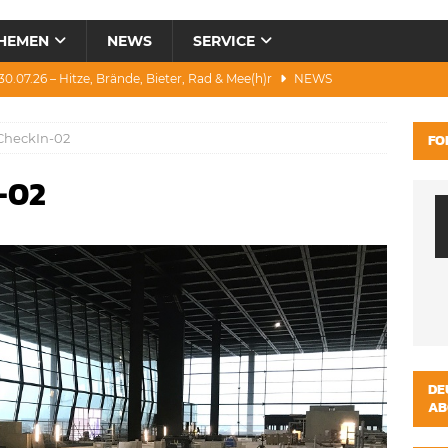
HEMEN
NEWS
SERVICE
0.07.26 – Hitze, Brände, Bieter, Rad & Mee(h)r
NEWS
28.07.26 – Umwelt, Politik, Protest & Warnung
NEWS
CheckIn-02
FO
3.07.26 – Condor, Scooter, Brände, Baustellen
NEWS
-02
1.07.26 – „Alkfrei“, Waldbrände, DJH & Salzburg
NEWS
ws 04.08.26 – Katastrophen und Witze zum Heulen
NEWS
DE
AB