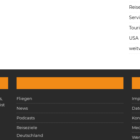
Reise
Serv
Tour
USA
weit
s,
Fliegen
Imp
ist
News
Dat
n
Podcasts
Kon
Reiseziele
Med
Deutschland
Wer