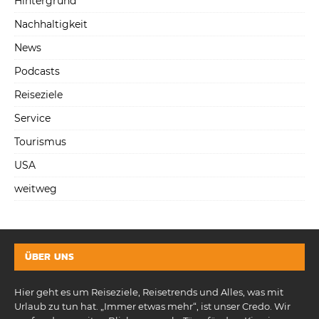
Hintergrund
Nachhaltigkeit
News
Podcasts
Reiseziele
Service
Tourismus
USA
weitweg
ÜBER UNS
Hier geht es um Reiseziele, Reisetrends und Alles, was mit
Urlaub zu tun hat. „Immer etwas mehr“, ist unser Credo. Wir