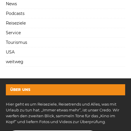
News
Podcasts
Reiseziele
Service
Tourismus
USA
weitweg
ÜBER UNS
Hier geht es um Reiseziele, Reisetrends und Alles, was mit
Urlaub zu tun hat. „Immer etwas mehr“, ist unser Credo. Wir
werfen den zweiten Blick, sammeln Töne für das „Kino im
Kopf“ und liefern Fotos und Videos zur Überprüfung.