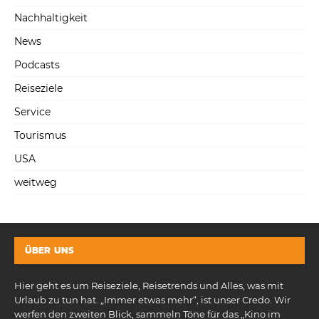
Nachhaltigkeit
News
Podcasts
Reiseziele
Service
Tourismus
USA
weitweg
ÜBER UNS
Hier geht es um Reiseziele, Reisetrends und Alles, was mit
Urlaub zu tun hat. „Immer etwas mehr“, ist unser Credo. Wir
werfen den zweiten Blick, sammeln Töne für das „Kino im