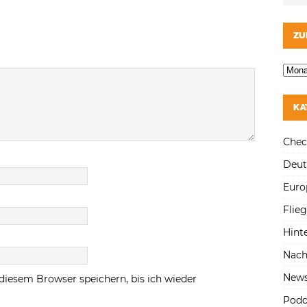
ZU
KA
Chec
Deut
Euro
Flie
Hint
Nach
New
diesem Browser speichern, bis ich wieder
Podc