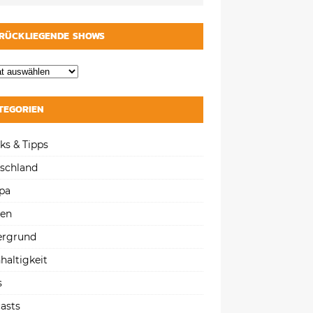
RÜCKLIEGENDE SHOWS
TEGORIEN
ks & Tipps
schland
pa
gen
ergrund
haltigkeit
s
asts