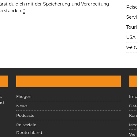
ärst du dich mit der Speicherung und Verarbeitung
Reise
verstanden.
*
Serv
Tour
USA
weit
s,
Fliegen
Imp
ist
News
Dat
n
Podcasts
Kon
Reiseziele
Med
Deutschland
Wer