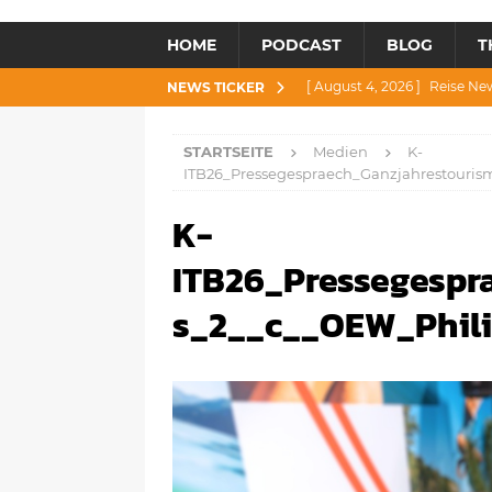
HOME
PODCAST
BLOG
T
[ August 4, 2026 ]
Reise Ne
NEWS TICKER
[ Juli 30, 2026 ]
Reise News 3
STARTSEITE
Medien
K-
[ Juli 28, 2026 ]
Reise News 
ITB26_Pressegespraech_Ganzjahrestouri
[ Juli 23, 2026 ]
Reise News 2
K-
[ August 6, 2026 ]
Reise New
ITB26_Pressegespr
s_2__c__OEW_Phil