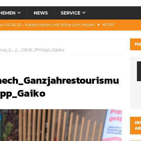
HEMEN
NEWS
SERVICE
ws 04.08.26 – Katastrophen und Witze zum Heulen
NEWS
0.07.26 – Hitze, Brände, Bieter, Rad & Mee(h)r
NEWS
FO
28.07.26 – Umwelt, Politik, Protest & Warnung
NEWS
smus_2__c__OEW_Philipp_Gaiko
3.07.26 – Condor, Scooter, Brände, Baustellen
NEWS
s 06.08.26 – Luxus, Cool, Wasser & „Flug”-Hunde
NEWS
aech_Ganzjahrestourismu
ipp_Gaiko
DE
AB