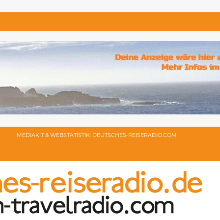
MEDIAKIT & WEBSTATISTIK: DEUTSCHES-REISERADIO.COM