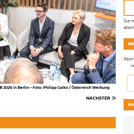
Sie 
abonn
WE
Abon
v
 2026 in Berlin – Foto: Philipp Gaiko / Österreich Werbung
NÄCHSTER
SU