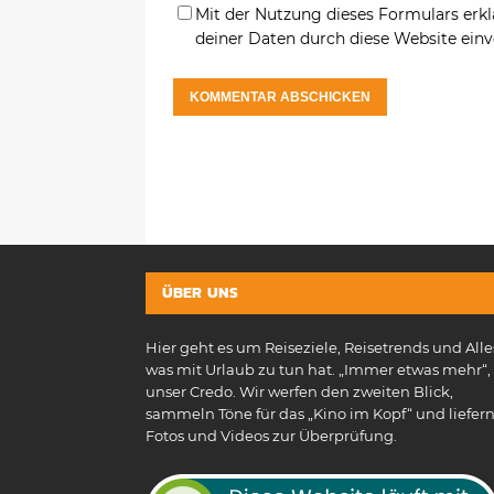
Mit der Nutzung dieses Formulars erkl
deiner Daten durch diese Website ein
ÜBER UNS
Hier geht es um Reiseziele, Reisetrends und Alle
was mit Urlaub zu tun hat. „Immer etwas mehr“, 
unser Credo. Wir werfen den zweiten Blick,
sammeln Töne für das „Kino im Kopf“ und liefer
Fotos und Videos zur Überprüfung.