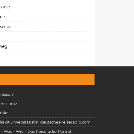
ziele
ice
ismus
weg
ressum
enschutz
takt
iakit & Webstatistik: deutsches-reiseradio.com
 – Was – Wie – Das Reiseradio-Porträt