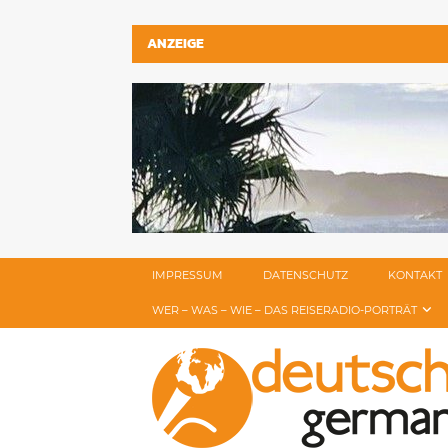
ANZEIGE
IMPRESSUM
DATENSCHUTZ
KONTAKT
WER – WAS – WIE – DAS REISERADIO-PORTRÄT