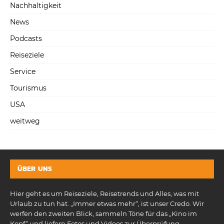
Nachhaltigkeit
News
Podcasts
Reiseziele
Service
Tourismus
USA
weitweg
ÜBER UNS
Hier geht es um Reiseziele, Reisetrends und Alles, was mit
Urlaub zu tun hat. „Immer etwas mehr“, ist unser Credo. Wir
werfen den zweiten Blick, sammeln Töne für das „Kino im
Kopf“ und liefern Fotos und Videos zur Überprüfung.