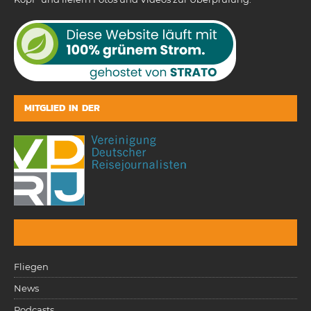
MITGLIED IN DER
Fliegen
News
Podcasts