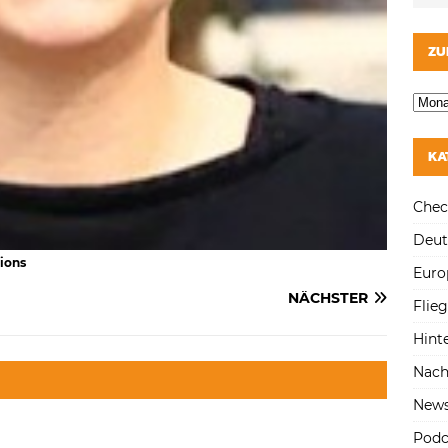
ZU
KA
Chec
Deut
tions
Euro
NÄCHSTER
Flie
Hint
Nach
New
Podc