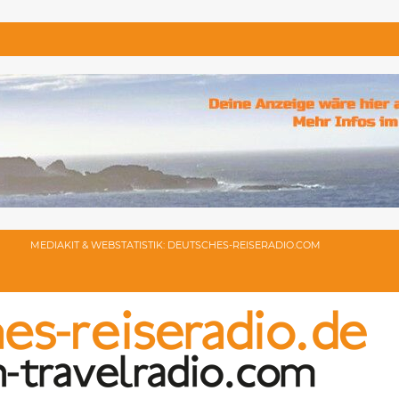
MEDIAKIT & WEBSTATISTIK: DEUTSCHES-REISERADIO.COM