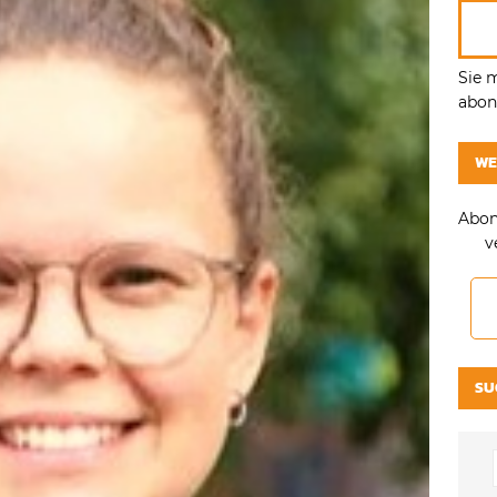
Sie 
abonn
WE
Abon
v
SU