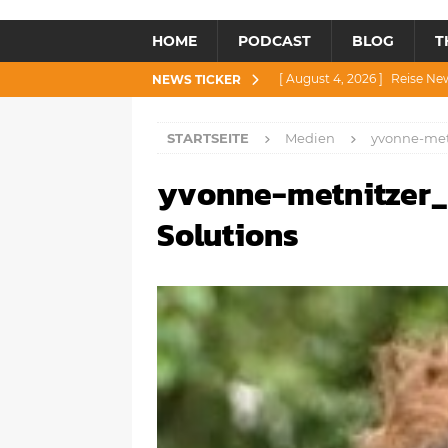
HOME
PODCAST
BLOG
T
[ August 4, 2026 ]
Reise Ne
NEWS TICKER
[ Juli 30, 2026 ]
Reise News 3
STARTSEITE
Medien
yvonne-metn
[ Juli 28, 2026 ]
Reise News 
yvonne-metnitzer_
[ Juli 23, 2026 ]
Reise News 2
[ August 6, 2026 ]
Reise New
Solutions