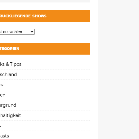
RÜCKLIEGENDE SHOWS
TEGORIEN
ks & Tipps
schland
pa
gen
ergrund
haltigkeit
s
asts