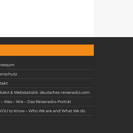
ressum
enschutz
takt
iakit & Webstatistik: deutsches-reiseradio.com
 – Was – Wie – Das Reiseradio-Porträt
 YOU to Know – Who We are and What We do