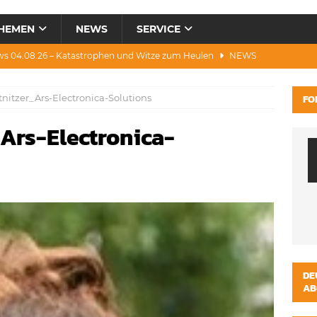
HEMEN
NEWS
SERVICE
ws 04.08.26 – Katastrophen und Witze zum Heulen
NEWS
0.07.26 – Hitze, Brände, Bieter, Rad & Mee(h)r
NEWS
itzer_Ars-Electronica-Solutions
FO
28.07.26 – Umwelt, Politik, Protest & Warnung
NEWS
Ars-Electronica-
3.07.26 – Condor, Scooter, Brände, Baustellen
NEWS
s 06.08.26 – Luxus, Cool, Wasser & „Flug”-Hunde
NEWS
DE
AB