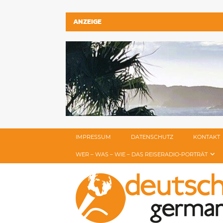
ANZEIGE
IMPRESSUM
DATENSCHUTZ
KONTAKT
WER – WAS – WIE – DAS REISERADIO-PORTRÄT