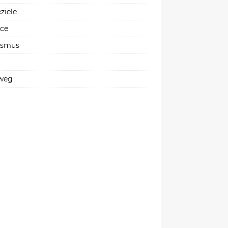
ziele
ice
ismus
weg