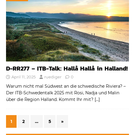
D-RR277 – ITB-Talk: Hallå Hallå in Halland!
April 11, 2025
ruediger
0
Warum nicht mal Südwest an die schwedische Riviera? –
Der ITB-Schwedentalk 2025 mit Rosi, Nadja und Malin
über die Region Halland. Kommt Ihr mit?
[…]
1
2
…
5
»