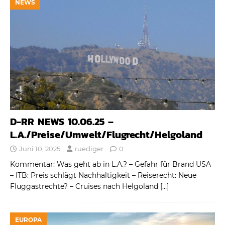
NEWS
D-RR NEWS 10.06.25 –
L.A./Preise/Umwelt/Flugrecht/Helgoland
Juni 10, 2025
ruediger
0
Kommentar: Was geht ab in L.A.? – Gefahr für Brand USA
– ITB: Preis schlägt Nachhaltigkeit – Reiserecht: Neue
Fluggastrechte? – Cruises nach Helgoland
[…]
EUROPA