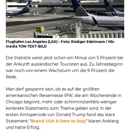
Flughafen Los Angeles (LAX) – Foto: Rüdiger Edelmann / ttb-
media TON-TEXT-BILD
Die Statistik weist jetzt schon ein Minus von 5 Prozent bei
der Ankunft ausländischer Touristen aus. Zu Jahresbeginn
war noch von einem Wachstum um die 9 Prozent die
Rede.
Man darf gespannt sein, ob es auf der größten
amerikanischen Reisemesse IPW, die am Wochenende in
Chicago beginnt, mehr oder schlimmstenfalls weniger
konkrete Statements zum Thema geben wird. In der
ersten Amtsperiode von Donald Trump fand das klare
Statement: “
Brand USA is here to Stay
” klaren Anklang
und hatte Erfolg.