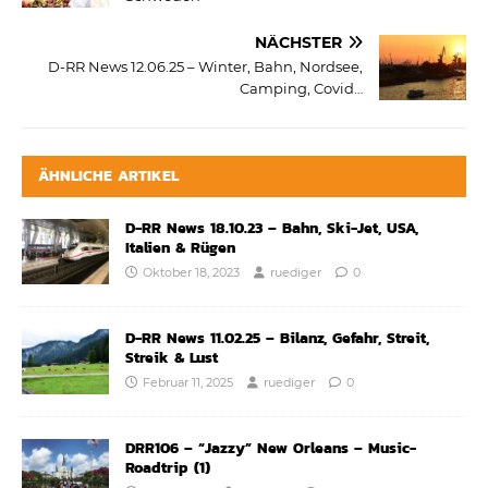
NÄCHSTER
D-RR News 12.06.25 – Winter, Bahn, Nordsee,
Camping, Covid…
ÄHNLICHE ARTIKEL
D-RR News 18.10.23 – Bahn, Ski-Jet, USA,
Italien & Rügen
Oktober 18, 2023
ruediger
0
D-RR News 11.02.25 – Bilanz, Gefahr, Streit,
Streik & Lust
Februar 11, 2025
ruediger
0
DRR106 – “Jazzy” New Orleans – Music-
Roadtrip (1)