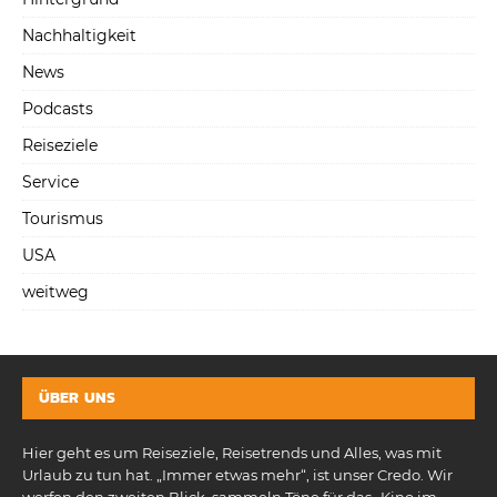
Nachhaltigkeit
News
Podcasts
Reiseziele
Service
Tourismus
USA
weitweg
ÜBER UNS
Hier geht es um Reiseziele, Reisetrends und Alles, was mit
Urlaub zu tun hat. „Immer etwas mehr“, ist unser Credo. Wir
werfen den zweiten Blick, sammeln Töne für das „Kino im