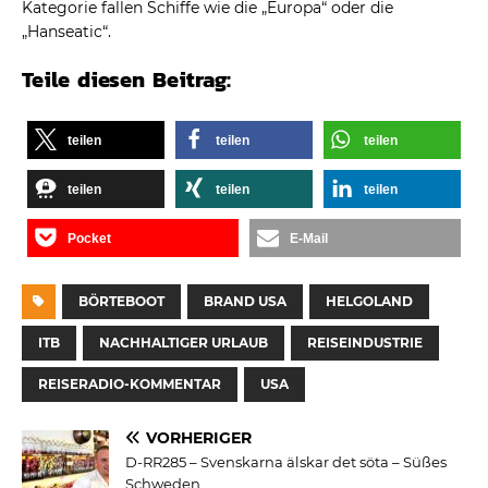
Kategorie fallen Schiffe wie die „Europa“ oder die
„Hanseatic“.
Teile diesen Beitrag:
teilen
teilen
teilen
teilen
teilen
teilen
Pocket
E-Mail
BÖRTEBOOT
BRAND USA
HELGOLAND
ITB
NACHHALTIGER URLAUB
REISEINDUSTRIE
REISERADIO-KOMMENTAR
USA
VORHERIGER
D-RR285 – Svenskarna älskar det söta – Süßes
Schweden