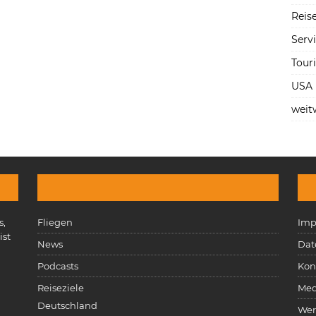
Reise
Serv
Tour
USA
weit
s,
Fliegen
Imp
ist
News
Dat
n
Podcasts
Kon
Reiseziele
Med
Deutschland
Wer