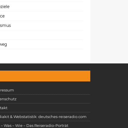
ziele
ice
ismus
weg
ressum
enschutz
takt
iakit & Webstatistik: deutsches-reiseradio.com
 – Was – Wie – Das Reiseradio-Porträt