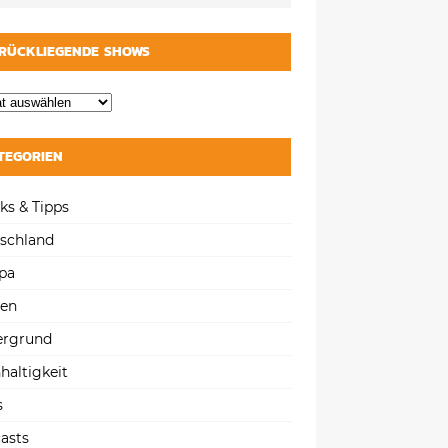
RÜCKLIEGENDE SHOWS
TEGORIEN
ks & Tipps
schland
pa
gen
ergrund
haltigkeit
s
asts