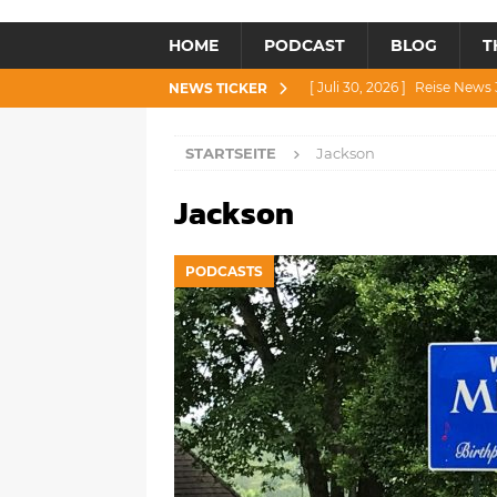
HOME
PODCAST
BLOG
T
[ Juli 30, 2026 ]
Reise News 3
NEWS TICKER
[ Juli 28, 2026 ]
Reise News 
STARTSEITE
Jackson
[ Juli 23, 2026 ]
Reise News 2
Jackson
[ Juli 21, 2026 ]
Reise News 2
[ August 4, 2026 ]
Reise Ne
PODCASTS