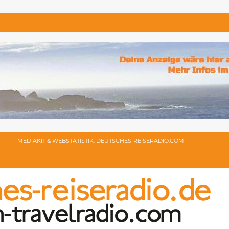
MEDIAKIT & WEBSTATISTIK: DEUTSCHES-REISERADIO.COM