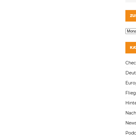
ZU
KA
Chec
Deut
Euro
Flie
Hint
Nach
New
Podc