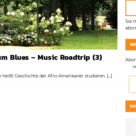
Sie 
abonn
WE
m Blues – Music Roadtrip (3)
Abon
v
 heißt Geschichte der Afro-Amerikaner studieren.
[…]
SU