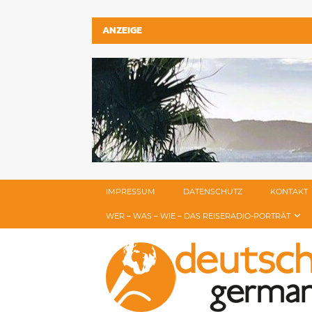
ANZEIGE
IMPRESSUM
DATENSCHUTZ
KONTAKT
WER – WAS – WIE – DAS REISERADIO-PORTRÄT