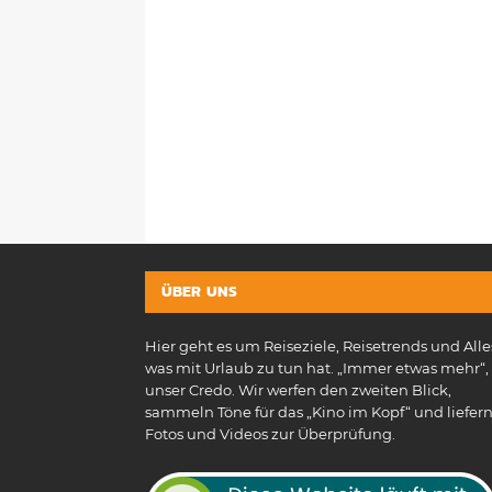
ÜBER UNS
Hier geht es um Reiseziele, Reisetrends und Alle
was mit Urlaub zu tun hat. „Immer etwas mehr“, 
unser Credo. Wir werfen den zweiten Blick,
sammeln Töne für das „Kino im Kopf“ und liefer
Fotos und Videos zur Überprüfung.