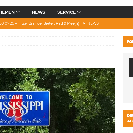
HEMEN
NEWS
SERVICE
0.07.26 – Hitze, Brände, Bieter, Rad & Mee(h)r
NEWS
28.07.26 – Umwelt, Politik, Protest & Warnung
NEWS
FO
3.07.26 – Condor, Scooter, Brände, Baustellen
NEWS
1.07.26 – „Alkfrei“, Waldbrände, DJH & Salzburg
NEWS
ws 04.08.26 – Katastrophen und Witze zum Heulen
NEWS
DE
AB