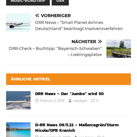
MUSIC-ROADTRIP
USA
VORHERIGER
DRR News – “Small Planet Airlines
Deutschland” beantragt Insolvenzverfahren
NÄCHSTER
DRR-Check – Buchtipp: “Bayerisch-Schwaben”
– Lieblingsplätze
ÄHNLICHE ARTIKEL
DRR News – Der “Jumbo” wird 50
Februar 2, 2019
ruediger
0
D-RR News 09.11.22 – Mallorcagrün/Sturm
Nicole/DFB Kranich