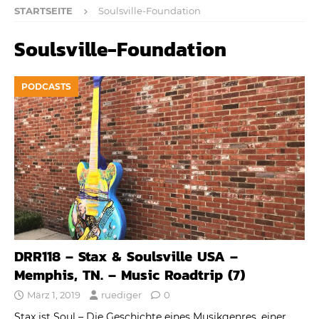
STARTSEITE
Soulsville-Foundation
Soulsville-Foundation
PODCASTS
DRR118 – Stax & Soulsville USA –
Memphis, TN. – Music Roadtrip (7)
März 1, 2019
ruediger
0
Stax ist Soul – Die Geschichte eines Musikgenres, einer