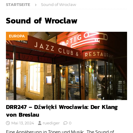
STARTSEITE
Sound of Wroclaw
Sound of Wroclaw
EUROPA
DRR247 – Dźwięki Wrocławia: Der Klang
von Breslau
Mai 13, 2024
ruediger
0
Eine Annäherung in Tönen und Musik: „The Sound of