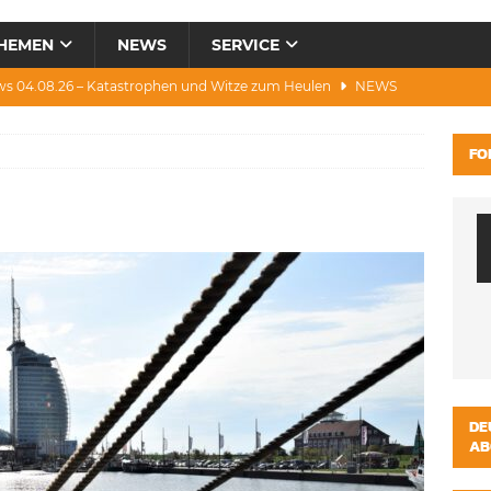
HEMEN
NEWS
SERVICE
ws 04.08.26 – Katastrophen und Witze zum Heulen
NEWS
0.07.26 – Hitze, Brände, Bieter, Rad & Mee(h)r
NEWS
FO
28.07.26 – Umwelt, Politik, Protest & Warnung
NEWS
3.07.26 – Condor, Scooter, Brände, Baustellen
NEWS
s 06.08.26 – Luxus, Cool, Wasser & „Flug”-Hunde
NEWS
DE
AB