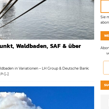
Sie 
abonn
WE
Punkt, Waldbaden, SAF & über
Abon
v
aldbaden in Variationen – LH Group & Deutsche Bank:
ich
[…]
SU