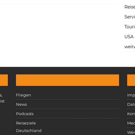
Reise
Serv
Tour
USA
weit
s,
Fliegen
Imp
ist
News
Dat
n
Podcasts
Kon
Reiseziele
Med
Deutschland
Wer