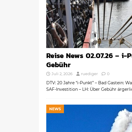
Reise News 02.07.26 – i-
Gebühr
Juli 2, 2026
ruediger
0
DTV: 20 Jahre “i-Punkt” – Bad Gastein: W
SAF-Investition – LH: Über Gebühr ärgerl
NEWS