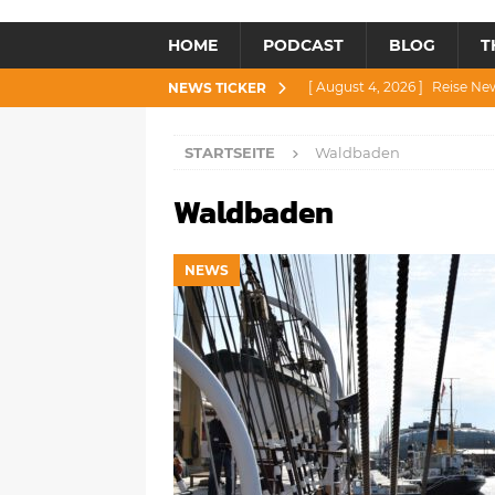
HOME
PODCAST
BLOG
T
[ August 4, 2026 ]
Reise Ne
NEWS TICKER
[ Juli 30, 2026 ]
Reise News 3
STARTSEITE
Waldbaden
[ Juli 28, 2026 ]
Reise News 
Waldbaden
[ Juli 23, 2026 ]
Reise News 2
[ August 6, 2026 ]
Reise New
NEWS