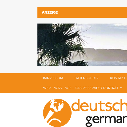
ANZEIGE
IMPRESSUM
DATENSCHUTZ
KONTAKT
WER – WAS – WIE – DAS REISERADIO-PORTRÄT