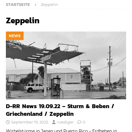
STARTSEITE
Zeppelin
Zeppelin
NEWS
D-RR News 19.09.22 – Sturm & Beben /
Griechenland / Zeppelin
September 19, 2022
ruediger
0
Wirbelstürme in Japan und Puerto Rico – Erdbeben in