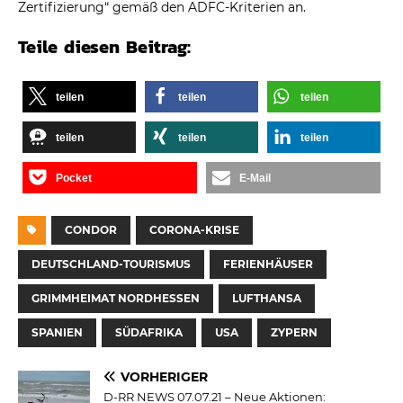
Zertifizierung“ gemäß den ADFC-Kriterien an.
Teile diesen Beitrag:
teilen
teilen
teilen
teilen
teilen
teilen
Pocket
E-Mail
CONDOR
CORONA-KRISE
DEUTSCHLAND-TOURISMUS
FERIENHÄUSER
GRIMMHEIMAT NORDHESSEN
LUFTHANSA
SPANIEN
SÜDAFRIKA
USA
ZYPERN
VORHERIGER
D-RR NEWS 07.07.21 – Neue Aktionen: