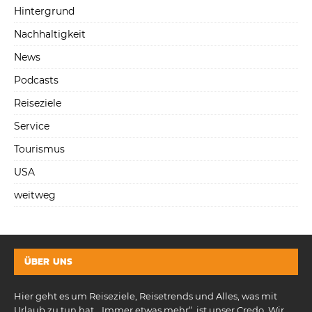
Hintergrund
Nachhaltigkeit
News
Podcasts
Reiseziele
Service
Tourismus
USA
weitweg
ÜBER UNS
Hier geht es um Reiseziele, Reisetrends und Alles, was mit
Urlaub zu tun hat. „Immer etwas mehr“, ist unser Credo. Wir