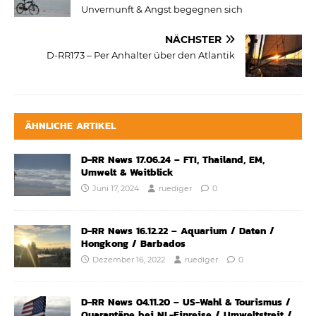
Unvernunft & Angst begegnen sich
NÄCHSTER
D-RR173 – Per Anhalter über den Atlantik
ÄHNLICHE ARTIKEL
D-RR News 17.06.24 – FTI, Thailand, EM,
Umwelt & Weitblick
Juni 17, 2024
ruediger
0
D-RR News 16.12.22 – Aquarium / Daten /
Hongkong / Barbados
Dezember 16, 2022
ruediger
0
D-RR News 04.11.20 – US-Wahl & Tourismus /
Quarantäne bei NL-Einreise / Umweltstreit /