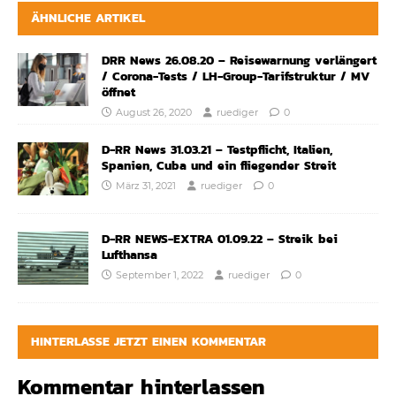
ÄHNLICHE ARTIKEL
DRR News 26.08.20 – Reisewarnung verlängert
/ Corona-Tests / LH-Group-Tarifstruktur / MV
öffnet
August 26, 2020
ruediger
0
D-RR News 31.03.21 – Testpflicht, Italien,
Spanien, Cuba und ein fliegender Streit
März 31, 2021
ruediger
0
D-RR NEWS-EXTRA 01.09.22 – Streik bei
Lufthansa
September 1, 2022
ruediger
0
HINTERLASSE JETZT EINEN KOMMENTAR
Kommentar hinterlassen