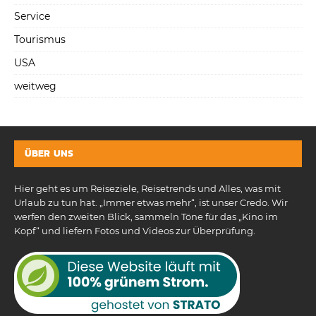
Service
Tourismus
USA
weitweg
ÜBER UNS
Hier geht es um Reiseziele, Reisetrends und Alles, was mit
Urlaub zu tun hat. „Immer etwas mehr“, ist unser Credo. Wir
werfen den zweiten Blick, sammeln Töne für das „Kino im
Kopf“ und liefern Fotos und Videos zur Überprüfung.