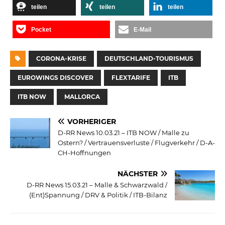
teilen
teilen
teilen
Pocket
E-Mail
CORONA-KRISE
DEUTSCHLAND-TOURISMUS
EUROWINGS DISCOVER
FLEXTARIFE
ITB
ITB NOW
MALLORCA
VORHERIGER
D-RR News 10.03.21 – ITB NOW / Malle zu
Ostern? / Vertrauensverluste / Flugverkehr / D-A-
CH-Hoffnungen
NÄCHSTER
D-RR News 15.03.21 – Malle & Schwarzwald /
(Ent)Spannung / DRV & Politik / ITB-Bilanz