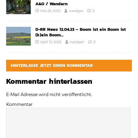
A&O / Wandern
Mai 25, 2022
ruediger
0
D-RR News 12.04.23 – Boom ist ein Boom ist
(k)ein Boom…
April 12, 2023
ruediger
0
HINTERLASSE JETZT EINEN KOMMENTAR
Kommentar hinterlassen
E-Mail Adresse wird nicht veröffentlicht.
Kommentar