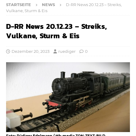
STARTSEITE
NEWS
D-RR News 20.12.23 – Streiks,
Vulkane, Sturm & Eis
D-RR News 20.12.23 – Streiks,
Vulkane, Sturm & Eis
Dezember 20, 2023
ruediger
0
Foto: Rüdiger Edelmann / ttb-media TON-TEXT-BILD