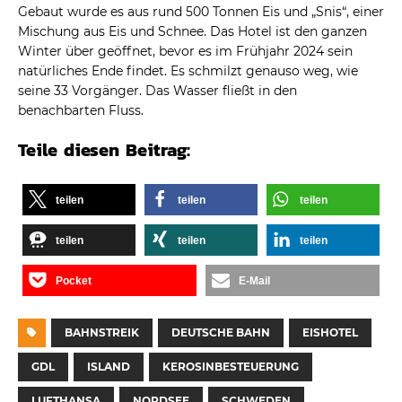
Gebaut wurde es aus rund 500 Tonnen Eis und „Snis“, einer
Mischung aus Eis und Schnee. Das Hotel ist den ganzen
Winter über geöffnet, bevor es im Frühjahr 2024 sein
natürliches Ende findet. Es schmilzt genauso weg, wie
seine 33 Vorgänger. Das Wasser fließt in den
benachbarten Fluss.
Teile diesen Beitrag:
teilen
teilen
teilen
teilen
teilen
teilen
Pocket
E-Mail
BAHNSTREIK
DEUTSCHE BAHN
EISHOTEL
GDL
ISLAND
KEROSINBESTEUERUNG
LUFTHANSA
NORDSEE
SCHWEDEN