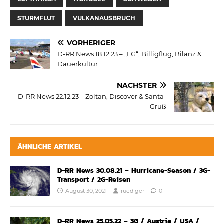
STURMFLUT
VULKANAUSBRUCH
VORHERIGER
D-RR News 18.12.23 – „LG“, Billigflug, Bilanz &
Dauerkultur
NÄCHSTER
D-RR News 22.12.23 – Zoltan, Discover & Santa-
Gruß
ÄHNLICHE ARTIKEL
D-RR News 30.08.21 – Hurricane-Season / 3G-
Transport / 2G-Reisen
August 30, 2021
ruediger
0
D-RR News 25.05.22 – 3G / Austria / USA /