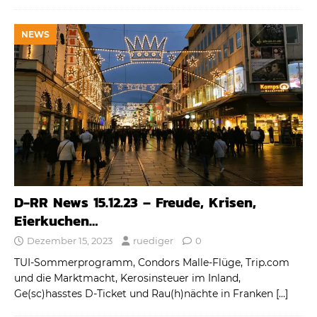
NEWS
D-RR News 15.12.23 – Freude, Krisen,
Eierkuchen…
Dezember 15, 2023
ruediger
0
TUI-Sommerprogramm, Condors Malle-Flüge, Trip.com
und die Marktmacht, Kerosinsteuer im Inland,
Ge(sc)hasstes D-Ticket und Rau(h)nächte in Franken
[…]