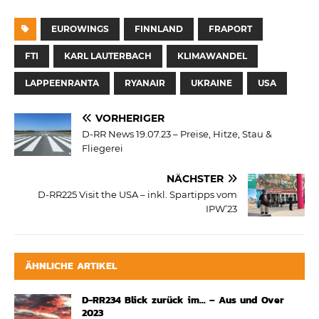
EUROWINGS
FINNLAND
FRAPORT
FTI
KARL LAUTERBACH
KLIMAWANDEL
LAPPEENRANTA
RYANAIR
UKRAINE
USA
VORHERIGER
D-RR News 19.07.23 – Preise, Hitze, Stau &
Fliegerei
NÄCHSTER
D-RR225 Visit the USA – inkl. Spartipps vom
IPW’23
ÄHNLICHE ARTIKEL
D-RR234 Blick zurück im… – Aus und Over
2023