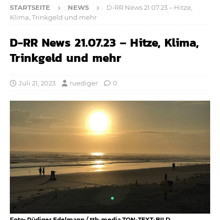
STARTSEITE
NEWS
D-RR News 21.07.23 – Hitze,
Klima, Trinkgeld und mehr
D-RR News 21.07.23 – Hitze, Klima,
Trinkgeld und mehr
Juli 21, 2023
ruediger
0
Foto: Rüdiger Edelmann / ttb-media TON-TEXT-BILD