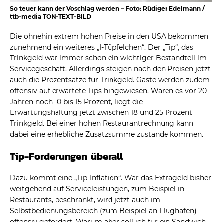
So teuer kann der Voschlag werden – Foto: Rüdiger Edelmann /
ttb-media TON-TEXT-BILD
Die ohnehin extrem hohen Preise in den USA bekommen
zunehmend ein weiteres „I-Tüpfelchen“. Der „Tip“, das
Trinkgeld war immer schon ein wichtiger Bestandteil im
Servicegeschäft. Allerdings steigen nach den Preisen jetzt
auch die Prozentsätze für Trinkgeld. Gäste werden zudem
offensiv auf erwartete Tips hingewiesen. Waren es vor 20
Jahren noch 10 bis 15 Prozent, liegt die
Erwartungshaltung jetzt zwischen 18 und 25 Prozent
Trinkgeld. Bei einer hohen Restaurantrechnung kann
dabei eine erhebliche Zusatzsumme zustande kommen.
Tip-Forderungen überall
Dazu kommt eine „Tip-Inflation“. War das Extrageld bisher
weitgehend auf Serviceleistungen, zum Beispiel in
Restaurants, beschränkt, wird jetzt auch im
Selbstbedienungsbereich (zum Beispiel an Flughäfen)
offensiv gefordert. Warum aber soll ich für ein Sandwich,