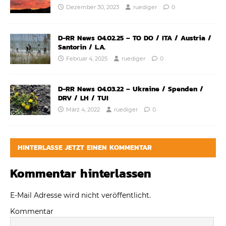
Dezember 30, 2023
ruediger
0
D-RR News 04.02.25 – TO DO / ITA / Austria /
Santorin / L.A.
Februar 4, 2025
ruediger
0
D-RR News 04.03.22 – Ukraine / Spenden /
DRV / LH / TUI
März 4, 2022
ruediger
0
HINTERLASSE JETZT EINEN KOMMENTAR
Kommentar hinterlassen
E-Mail Adresse wird nicht veröffentlicht.
Kommentar