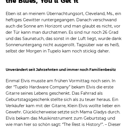
the Blues, You’ll Get it”
Eben ist an meinem Übernachtungsort, Cleveland, Ms., ein
heftiges Gewitter runtergegangen. Danach verschwand
auch die Sonne am Horizont und man glaubt es nicht, vor
der Tür kann man durchatmen. Es sind nur noch 26 Grad
und das Saunatuch, das sonst in der Luft liegt, wurde dank
Sonnenuntergang nicht ausgerollt. Tagsüber war es heiß,
selbst der Morgen in Tupelo kam noch stickig daher.
Unverändert seit Jahrzehnten und immer noch Familienbesitz
Einmal Elvis musste am frühen Vormittag noch sein. In
der “Tupelo Hardware Company” bekam Elvis die erste
Gitarre seines Lebens geschenkt. Das Fahrrad als
Geburtstagsgeschenk stellte sich als zu teuer heraus. Ein
Verkäufer kam mit der Gitarre, Klein Elvis wollte lieber ein
Gewehr. Glücklicherweise setzte sich Mama Gladys durch.
Elvis bekam das Musikinstrument zum Geburtstag und
wie man hier so schön sagt: “The Rest is History!”. – Dieser