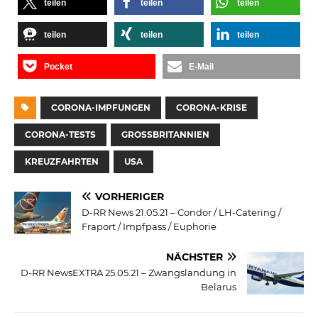
teilen
teilen
teilen
teilen
teilen
teilen
Pocket
E-Mail
CORONA-IMPFUNGEN
CORONA-KRISE
CORONA-TESTS
GROSSBRITANNIEN
KREUZFAHRTEN
USA
VORHERIGER
D-RR News 21.05.21 – Condor / LH-Catering /
Fraport / Impfpass / Euphorie
NÄCHSTER
D-RR NewsEXTRA 25.05.21 – Zwangslandung in
Belarus