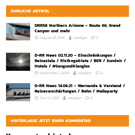
ÄHNLICHE ARTIKEL
DRR58 Northern Arizona – Route 66, Grand
Canyon und mehr
August 28, 2016
ruediger
0
D-RR News 02.11.20 – Einschränkungen /
Reiseziele / Risikogebiete / BER / Sundair /
Hotels / #SangundKlanglos
November 2, 2020
ruediger
0
D-RR News 14.06.21 – Warnende & Verstand /
Reiseverschärfungen / Bahn / Malleparty
Juni 14, 2021
ruediger
0
HINTERLASSE JETZT EINEN KOMMENTAR