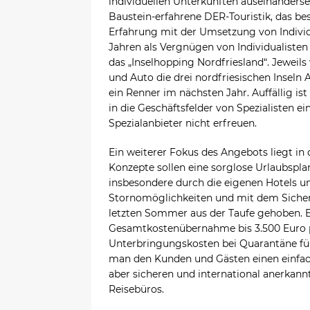
individuellen Unterkünften auseinanderse
Baustein-erfahrene DER-Touristik, das b
Erfahrung mit der Umsetzung von Individ
Jahren als Vergnügen von Individualisten g
das „Inselhopping Nordfriesland“. Jeweil
und Auto die drei nordfriesischen Inseln
ein Renner im nächsten Jahr. Auffällig is
in die Geschäftsfelder von Spezialisten ei
Spezialanbieter nicht erfreuen.
Ein weiterer Fokus des Angebots liegt
Konzepte sollen eine sorglose Urlaubspl
insbesondere durch die eigenen Hotels u
Stornomöglichkeiten und mit dem Sicher-
letzten Sommer aus der Taufe gehoben. E
Gesamtkostenübernahme bis 3.500 Euro 
Unterbringungskosten bei Quarantäne für
man den Kunden und Gästen einen einfach
aber sicheren und international anerkannt
Reisebüros.