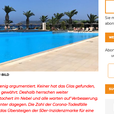
Sie 
abonn
WE
Abon
v
T-BILD
wenig argumentiert. Keiner hat das Glas gefunden,
SU
ft gewährt. Deshalb herrschen weiter
stochert im Nebel und alle warten auf Verbesserung.
nter dagegen. Die Zahl der Corona-Todesfälle
 das Übersteigen der 50er-Inzidenzmarke für eine