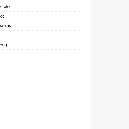
ziele
ice
ismus
weg