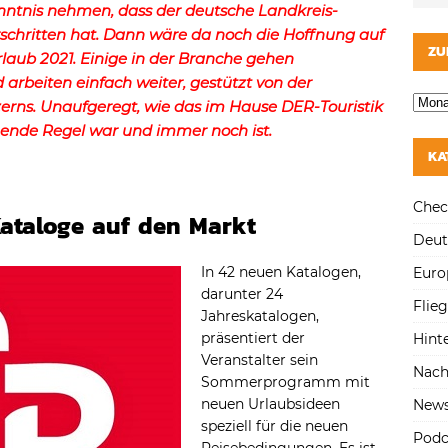
enntnis nehmen, dass der deutsche Landkreis-
schritten hat. Dann wäre da noch die Hoffnung auf
ZU
aub 2021. Einige in der Branche gehen
 arbeiten einfach weiter, gestützt von der
rns. Unaufgeregt, wie das im Hause DER-Touristik
hende Regel war und immer noch ist.
KA
Chec
Kataloge auf den Markt
Deut
In 42 neuen Katalogen,
Euro
darunter 24
Flie
Jahreskatalogen,
präsentiert der
Hint
Veranstalter sein
Nach
Sommerprogramm mit
neuen Urlaubsideen
New
speziell für die neuen
Podc