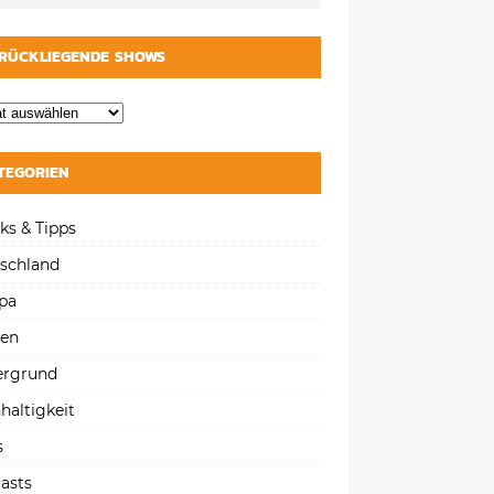
RÜCKLIEGENDE SHOWS
TEGORIEN
ks & Tipps
schland
pa
gen
ergrund
haltigkeit
s
asts