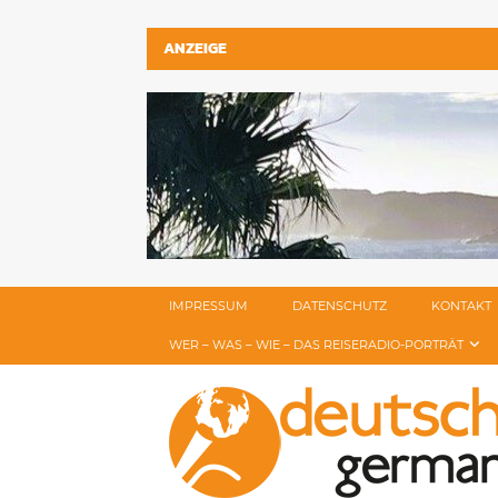
ANZEIGE
IMPRESSUM
DATENSCHUTZ
KONTAKT
WER – WAS – WIE – DAS REISERADIO-PORTRÄT