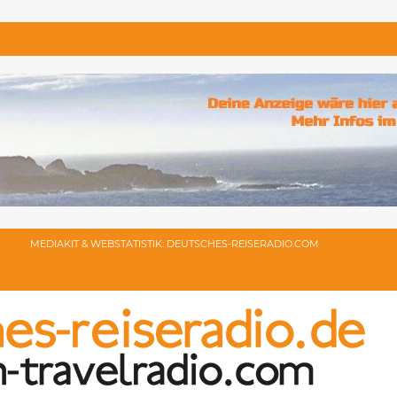
MEDIAKIT & WEBSTATISTIK: DEUTSCHES-REISERADIO.COM