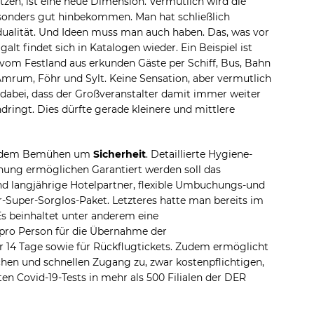
tzen, ist eine neue Dimension. Vermutlich wird die
esonders gut hinbekommen. Man hat schließlich
ualität. Und Ideen muss man auch haben. Das, was vor
alt findet sich in Katalogen wieder. Ein Beispiel ist
s vom Festland aus erkunden Gäste per Schiff, Bus, Bahn
 Amrum, Föhr und Sylt. Keine Sensation, aber vermutlich
t dabei, dass der Großveranstalter damit immer weiter
ndringt. Dies dürfte gerade kleinere und mittlere
 in dem Bemühen um
Sicherheit
. Detaillierte Hygiene-
anung ermöglichen Garantiert werden soll das
nd langjährige Hotelpartner, flexible Umbuchungs-und
Super-Sorglos-Paket. Letzteres hatte man bereits im
s beinhaltet unter anderem eine
pro Person für die Übernahme der
 14 Tage sowie für Rückflugtickets. Zudem ermöglicht
en und schnellen Zugang zu, zwar kostenpflichtigen,
en Covid-19-Tests in mehr als 500 Filialen der DER