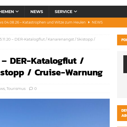
HEMEN
NEWS
SERVICE
ws 04.08.26 – Katastrophen und Witze zum Heulen
NEWS
0.07.26 – Hitze, Brände, Bieter, Rad & Mee(h)r
NEWS
.11.20 – DER-Katalogflut / Kanarenangst / Skistopp /
FO
28.07.26 – Umwelt, Politik, Protest & Warnung
NEWS
3.07.26 – Condor, Scooter, Brände, Baustellen
NEWS
 – DER-Katalogflut /
s 06.08.26 – Luxus, Cool, Wasser & „Flug”-Hunde
NEWS
istopp / Cruise-Warnung
ws
,
Tourismus
0
DE
AB