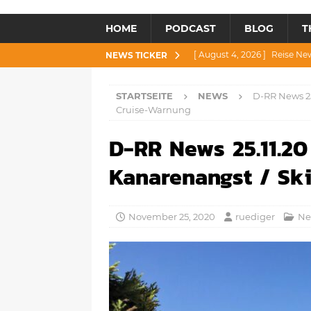
HOME
PODCAST
BLOG
T
[ August 4, 2026 ]
Reise Ne
NEWS TICKER
[ Juli 30, 2026 ]
Reise News 3
STARTSEITE
NEWS
D-RR News 25
[ Juli 28, 2026 ]
Reise News 
Cruise-Warnung
[ Juli 23, 2026 ]
Reise News 2
D-RR News 25.11.20
[ August 6, 2026 ]
Reise New
Kanarenangst / Sk
November 25, 2020
ruediger
Ne