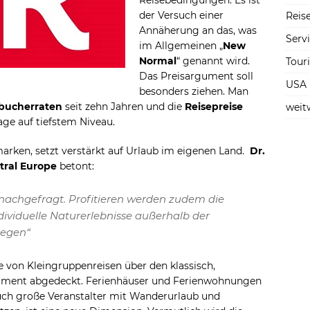
Reisebedingungen. Es ist
der Versuch einer
Reise
Annäherung an das, was
Serv
im Allgemeinen „
New
Normal
“ genannt wird.
Tour
Das Preisargument soll
USA
besonders ziehen. Man
bucherraten
seit zehn Jahren und die
Reisepreise
weit
ge auf tiefstem Niveau.
arken, setzt verstärkt auf Urlaub im eigenen Land.
Dr.
tral Europe
betont:
 nachgefragt. Profitieren werden zudem die
dividuelle Naturerlebnisse außerhalb der
iegen“
 von Kleingruppenreisen über den klassisch,
gment abgedeckt. Ferienhäuser und Ferienwohnungen
uch große Veranstalter mit Wanderurlaub und