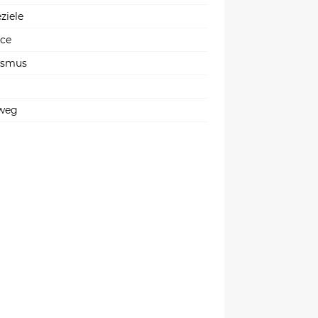
ziele
ice
ismus
weg