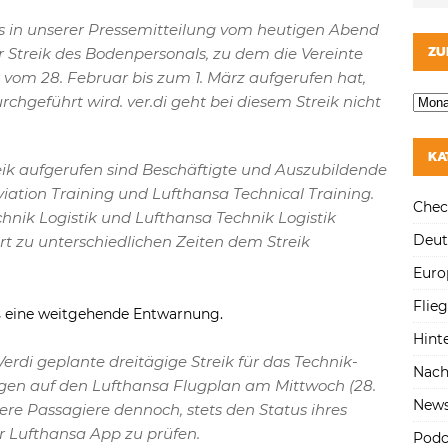
its in unserer Pressemitteilung vom heutigen Abend
ZU
Streik des Bodenpersonals, zu dem die Vereinte
) vom 28. Februar bis zum 1. März aufgerufen hat,
chgeführt wird. ver.di geht bei diesem Streik nicht
KA
ik aufgerufen sind Beschäftigte und Auszubildende
iation Training und Lufthansa Technical Training.
Chec
hnik Logistik und Lufthansa Technik Logistik
Deut
rt zu unterschiedlichen Zeiten dem Streik
Euro
Flie
ls eine weitgehende Entwarnung.
Hint
erdi geplante dreitägige Streik für das Technik-
Nach
gen auf den Lufthansa Flugplan am Mittwoch (28.
New
ere Passagiere dennoch, stets den Status ihres
r Lufthansa App zu prüfen.
Podc