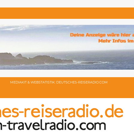
MEDIAKIT & WEBSTATISTIK: DEUTSCHES-REISERADIO.COM