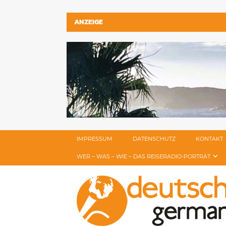
ANZEIGE
IMPRESSUM
DATENSCHUTZ
KONTAKT
WER – WAS – WIE – DAS REISERADIO-PORTRÄT