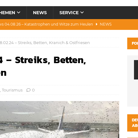
HEMEN
NEWS
SERVICE
ws 04.08.26 – Katastrophen und Witze zum Heulen
NEWS
0.07.26 – Hitze, Brände, Bieter, Rad & Mee(h)r
NEWS
.02.24 – Streiks, Betten, Kranich & Ostfriesen
FO
28.07.26 – Umwelt, Politik, Protest & Warnung
NEWS
 – Streiks, Betten,
3.07.26 – Condor, Scooter, Brände, Baustellen
NEWS
s 06.08.26 – Luxus, Cool, Wasser & „Flug”-Hunde
NEWS
en
,
Tourismus
0
DE
AB