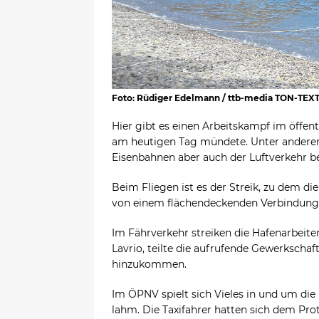
Foto: Rüdiger Edelmann / ttb-media TON-TEX
Hier gibt es einen Arbeitskampf im öffent
am heutigen Tag mündete. Unter anderem 
Eisenbahnen aber auch der Luftverkehr be
Beim Fliegen ist es der Streik, zu dem di
von einem flächendeckenden Verbindungs
Im Fährverkehr streiken die Hafenarbeiter
Lavrio, teilte die aufrufende Gewerkschaf
hinzukommen.
Im ÖPNV spielt sich Vieles in und um die
lahm. Die Taxifahrer hatten sich dem Prot