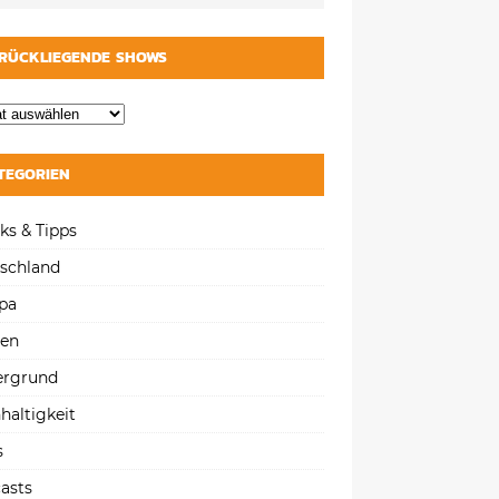
RÜCKLIEGENDE SHOWS
TEGORIEN
ks & Tipps
schland
pa
gen
ergrund
haltigkeit
s
asts