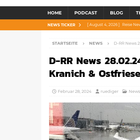
HOME
PODCAST
BLOG
T
[ August 4, 2026 ]
Reise Ne
NEWS TICKER
[ Juli 30, 2026 ]
Reise News 3
STARTSEITE
NEWS
D-RR News 28
[ Juli 28, 2026 ]
Reise News 
D-RR News 28.02.24
[ Juli 23, 2026 ]
Reise News 2
[ August 6, 2026 ]
Reise New
Kranich & Ostfries
Februar 28, 2024
ruediger
News