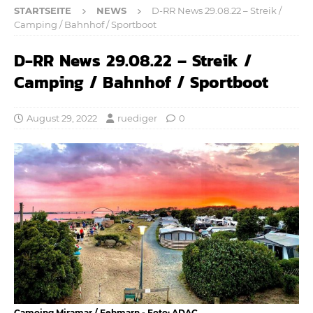
STARTSEITE
NEWS
D-RR News 29.08.22 – Streik /
Camping / Bahnhof / Sportboot
D-RR News 29.08.22 – Streik /
Camping / Bahnhof / Sportboot
August 29, 2022
ruediger
0
Camoing Miramar / Fehmarn - Foto: ADAC