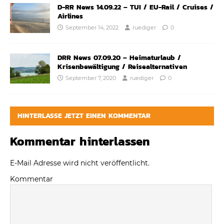
D-RR News 14.09.22 – TUI / EU-Rail / Cruises /
Airlines
September 14, 2022
ruediger
0
DRR News 07.09.20 – Heimaturlaub /
Krisenbewältigung / Reisealternativen
September 7, 2020
ruediger
0
HINTERLASSE JETZT EINEN KOMMENTAR
Kommentar hinterlassen
E-Mail Adresse wird nicht veröffentlicht.
Kommentar