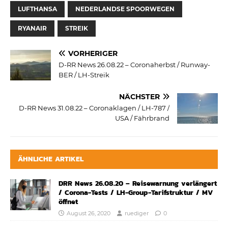
LUFTHANSA
NEDERLANDSE SPOORWEGEN
RYANAIR
STREIK
VORHERIGER
D-RR News 26.08.22 – Coronaherbst / Runway-
BER / LH-Streik
NÄCHSTER
D-RR News 31.08.22 – Coronaklagen / LH-787 /
USA / Fährbrand
ÄHNLICHE ARTIKEL
DRR News 26.08.20 – Reisewarnung verlängert
/ Corona-Tests / LH-Group-Tarifstruktur / MV
öffnet
August 26, 2020
ruediger
0