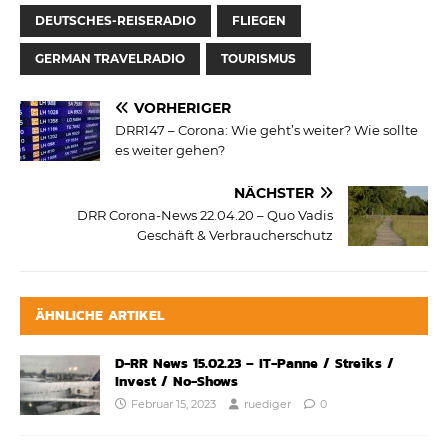
DEUTSCHES-REISERADIO
FLIEGEN
GERMAN TRAVELRADIO
TOURISMUS
VORHERIGER
DRR147 – Corona: Wie geht’s weiter? Wie sollte
es weiter gehen?
NÄCHSTER
DRR Corona-News 22.04.20 – Quo Vadis
Geschäft & Verbraucherschutz
ÄHNLICHE ARTIKEL
D-RR News 15.02.23 – IT-Panne / Streiks /
Invest / No-Shows
Februar 15, 2023
ruediger
0