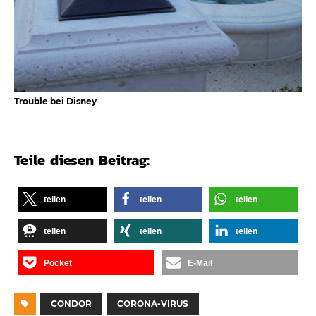
Trouble bei Disney
Teile diesen Beitrag:
teilen
teilen
teilen
teilen
teilen
teilen
Pocket
E-Mail
CONDOR
CORONA-VIRUS