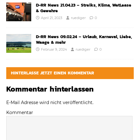
D-RR News 21.04.23 – Streiks, Klima, WetLease
& Gewehre
April 21, 2023
ruediger
0
D-RR News 09.02.24 – Urlaub, Karneval, Liebe,
Waage & mehr
Februar 9, 2024
ruediger
0
HINTERLASSE JETZT EINEN KOMMENTAR
Kommentar hinterlassen
E-Mail Adresse wird nicht veröffentlicht.
Kommentar