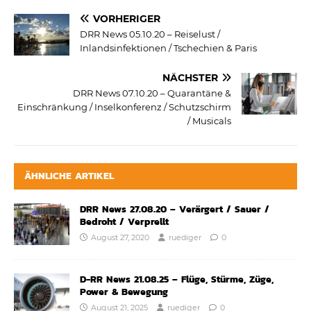
VORHERIGER
DRR News 05.10.20 – Reiselust /
Inlandsinfektionen / Tschechien & Paris
NÄCHSTER
DRR News 07.10.20 – Quarantäne &
Einschränkung / Inselkonferenz / Schutzschirm
/ Musicals
ÄHNLICHE ARTIKEL
DRR News 27.08.20 – Verärgert / Sauer /
Bedroht / Verprellt
August 27, 2020
ruediger
0
D-RR News 21.08.25 – Flüge, Stürme, Züge,
Power & Bewegung
August 21, 2025
ruediger
0