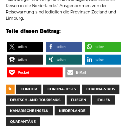
Reisen in die Niederlande.“ Ausgenommen von der
Reisewarnung sind lediglich die Provinzen Zeeland und
Limburg.
Teile diesen Beitrag:
teilen
teilen
teilen
teilen
teilen
teilen
Pocket
E-Mail
CONDOR
CORONA-TESTS
CORONA-VIRUS
DEUTSCHLAND-TOURISMUS
FLIEGEN
ITALIEN
KANARISCHE INSELN
NIEDERLANDE
QUARANTÄNE