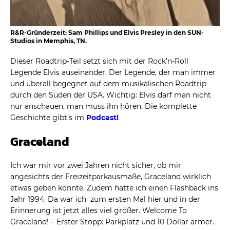
R&R-Gründerzeit: Sam Phillips und Elvis Presley in den SUN-
Studios in Memphis, TN.
Dieser Roadtrip-Teil setzt sich mit der Rock’n-Roll
Legende Elvis auseinander. Der Legende, der man immer
und überall begegnet auf dem musikalischen Roadtrip
durch den Süden der USA. Wichtig: Elvis darf man nicht
nur anschauen, man muss ihn hören. Die komplette
Geschichte gibt’s im
Podcast!
Graceland
Ich war mir vor zwei Jahren nicht sicher, ob mir
angesichts der Freizeitparkausmaße, Graceland wirklich
etwas geben könnte. Zudem hatte ich einen Flashback ins
Jahr 1994. Da war ich zum ersten Mal hier und in der
Erinnerung ist jetzt alles viel größer. Welcome To
Graceland! – Erster Stopp: Parkplatz und 10 Dollar ärmer.