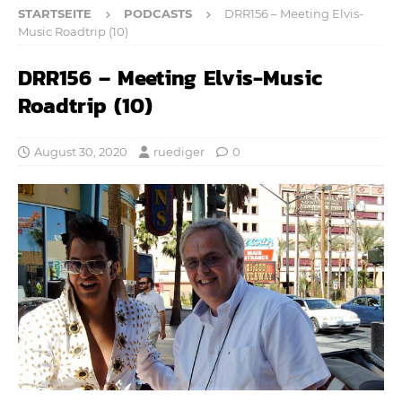
STARTSEITE
PODCASTS
DRR156 – Meeting Elvis-
Music Roadtrip (10)
DRR156 – Meeting Elvis-Music
Roadtrip (10)
August 30, 2020
ruediger
0