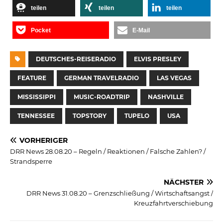
teilen
teilen
teilen
Pocket
E-Mail
DEUTSCHES-REISERADIO
ELVIS PRESLEY
FEATURE
GERMAN TRAVELRADIO
LAS VEGAS
MISSISSIPPI
MUSIC-ROADTRIP
NASHVILLE
TENNESSEE
TOPSTORY
TUPELO
USA
VORHERIGER
DRR News 28.08.20 – Regeln / Reaktionen / Falsche Zahlen? /
Strandsperre
NÄCHSTER
DRR News 31.08.20 – Grenzschließung / Wirtschaftsangst /
Kreuzfahrtverschiebung