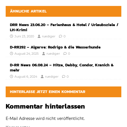
ÄHNLICHE ARTIKEL
DRR News 23.06.20 – Ferienhaus & Hotel / Urlaubsziele /
LH-Krimi
Juni 23, 2020
ruediger
0
D-RR292 – Algarve: Rodrigo & die Wasserhunde
August 24, 2025
ruediger
0
D-RR News 06.08.24 – Hitze, Debby, Condor, Kranich &
mehr
August 6, 2024
ruediger
0
HINTERLASSE JETZT EINEN KOMMENTAR
Kommentar hinterlassen
E-Mail Adresse wird nicht veröffentlicht.