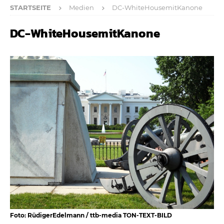
STARTSEITE
Medien
DC-WhiteHousemitKanone
DC-WhiteHousemitKanone
Foto: RüdigerEdelmann / ttb-media TON-TEXT-BILD