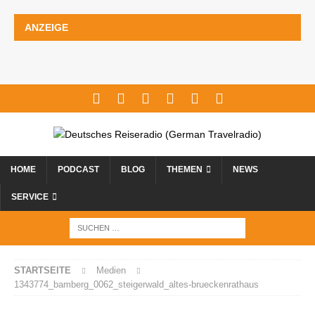
ANZEIGE
HOME
PODCAST
BLOG
THEMEN
NEWS
SERVICE
STARTSEITE
Medien
1343774_bamberg_0062_steigerwald_altes-brueckenrathaus