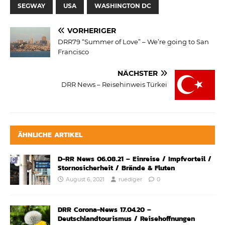
SEGWAY
USA
WASHINGTON DC
VORHERIGER
DRR79 “Summer of Love” – We’re going to San
Francisco
NÄCHSTER
DRR News – Reisehinweis Türkei
ÄHNLICHE ARTIKEL
D-RR News 06.08.21 – Einreise / Impfvorteil /
Stornosicherheit / Brände & Fluten
August 6, 2021
ruediger
0
DRR Corona-News 17.04.20 –
Deutschlandtourismus / Reisehoffnungen