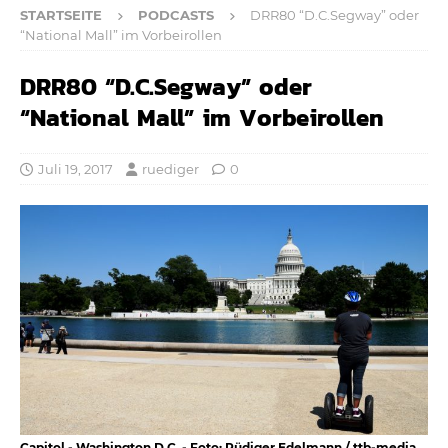
STARTSEITE
PODCASTS
DRR80 “D.C.Segway” oder
“National Mall” im Vorbeirollen
DRR80 “D.C.Segway” oder
“National Mall” im Vorbeirollen
Juli 19, 2017
ruediger
0
Capitol - Washington D.C. - Foto: Rüdiger Edelmann / ttb-media