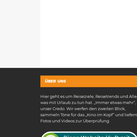
ÜBER UNS
Hier geht es um Reiseziele, Reisetrends und Alle
was mit Urlaub zu tun hat. „Immer etwas mehr“, 
unser Credo. Wir werfen den zweiten Blick,
sammeln Töne für das „Kino im Kopf“ und liefer
Fotos und Videos zur Überprüfung.