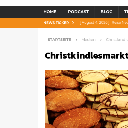
HOME
PODCAST
BLOG
T
[ August 4, 2026 ]
Reise Ne
NEWS TICKER
[ Juli 30, 2026 ]
Reise News 3
STARTSEITE
Medien
Christkind
[ Juli 28, 2026 ]
Reise News 
Christkindlesmark
[ Juli 23, 2026 ]
Reise News 2
[ August 6, 2026 ]
Reise New