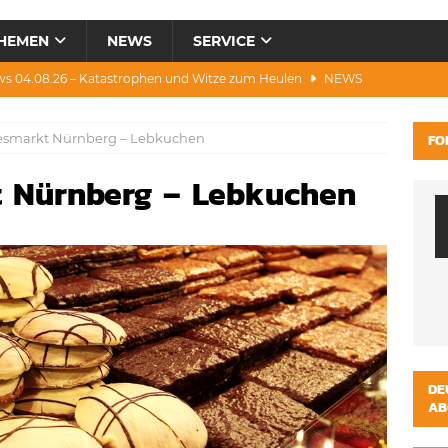
HEMEN
NEWS
SERVICE
ws 04.08.26 – Katastrophen und Witze zum Heulen
NEWS
0.07.26 – Hitze, Brände, Bieter, Rad & Mee(h)r
NEWS
lesmarkt Nürnberg – Lebkuchen
FO
28.07.26 – Umwelt, Politik, Protest & Warnung
NEWS
t Nürnberg – Lebkuchen
3.07.26 – Condor, Scooter, Brände, Baustellen
NEWS
s 06.08.26 – Luxus, Cool, Wasser & „Flug”-Hunde
NEWS
DE
AB