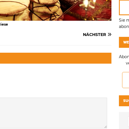
Sie 
Riese
abonn
NÄCHSTER
WE
Abon
v
SU