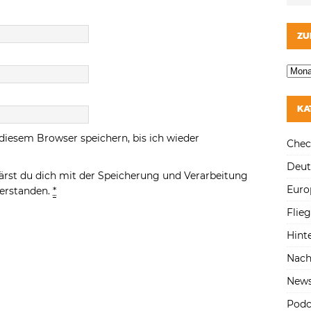
ZU
KA
diesem Browser speichern, bis ich wieder
Chec
Deut
ärst du dich mit der Speicherung und Verarbeitung
Euro
verstanden.
*
Flie
Hint
Nach
New
Podc