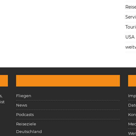
Reise
Serv
Tour
USA
weit
s,
Fliegen
Imp
ist
News
Dat
n
Podcasts
Kon
Reiseziele
Med
Deutschland
Wer