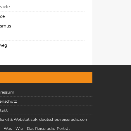
ziele
ice
ismus
weg
ressum
enschutz
takt
iakit & Webstatistik: deutsches-reiseradio.com
 – Was – Wie – Das Reiseradio-Porträt