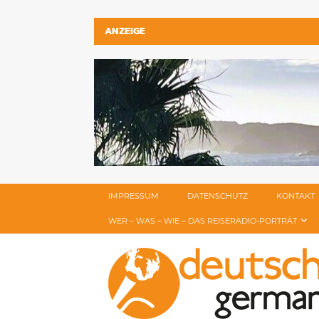
ANZEIGE
IMPRESSUM
DATENSCHUTZ
KONTAKT
WER – WAS – WIE – DAS REISERADIO-PORTRÄT