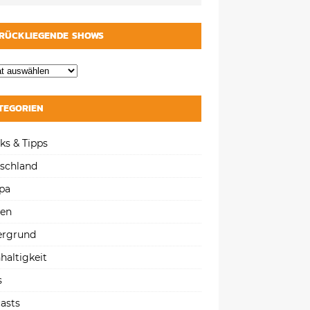
RÜCKLIEGENDE SHOWS
TEGORIEN
ks & Tipps
schland
pa
gen
ergrund
haltigkeit
s
asts