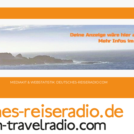
MEDIAKIT & WEBSTATISTIK: DEUTSCHES-REISERADIO.COM