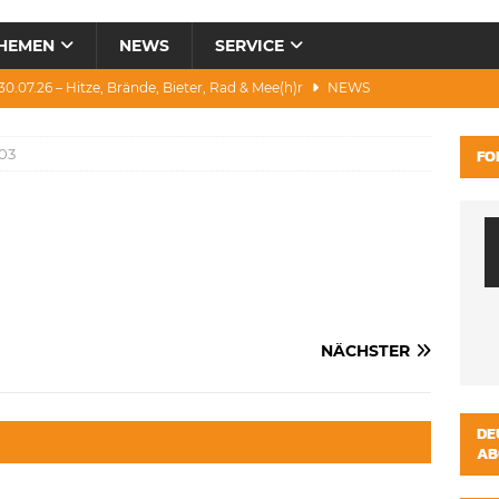
HEMEN
NEWS
SERVICE
0.07.26 – Hitze, Brände, Bieter, Rad & Mee(h)r
NEWS
28.07.26 – Umwelt, Politik, Protest & Warnung
NEWS
03
FO
3.07.26 – Condor, Scooter, Brände, Baustellen
NEWS
1.07.26 – „Alkfrei“, Waldbrände, DJH & Salzburg
NEWS
ws 04.08.26 – Katastrophen und Witze zum Heulen
NEWS
NÄCHSTER
DE
AB