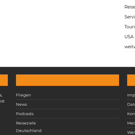
Reise
Serv
Tour
USA
weit
s,
Fliegen
Imp
ist
News
Dat
n
Podcasts
Kon
Reiseziele
Med
Deutschland
Wer