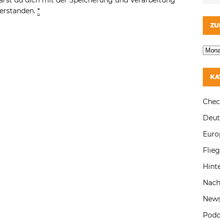
ärst du dich mit der Speicherung und Verarbeitung
verstanden.
*
ZU
KA
Chec
Deut
Euro
Flie
Hint
Nach
New
Podc