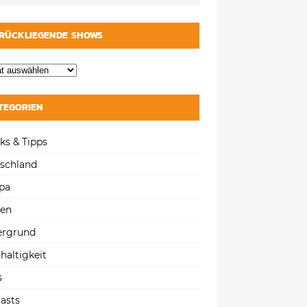
RÜCKLIEGENDE SHOWS
TEGORIEN
ks & Tipps
schland
pa
gen
ergrund
haltigkeit
s
asts