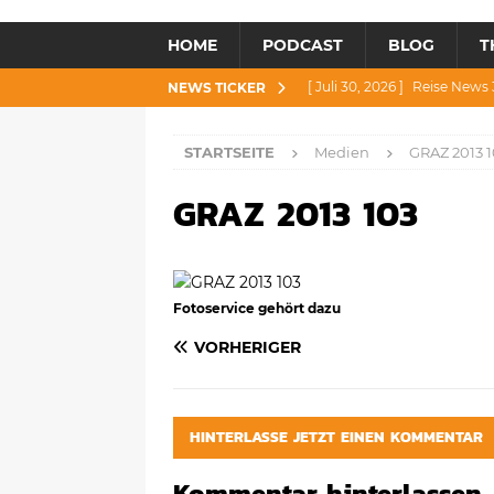
HOME
PODCAST
BLOG
T
[ Juli 30, 2026 ]
Reise News 3
NEWS TICKER
[ Juli 28, 2026 ]
Reise News 
STARTSEITE
Medien
GRAZ 2013 1
[ Juli 23, 2026 ]
Reise News 2
GRAZ 2013 103
[ Juli 21, 2026 ]
Reise News 2
[ August 4, 2026 ]
Reise Ne
Fotoservice gehört dazu
VORHERIGER
HINTERLASSE JETZT EINEN KOMMENTAR
Kommentar hinterlassen