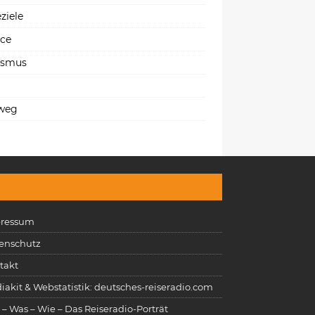
ziele
ice
ismus
weg
ressum
enschutz
takt
iakit & Webstatistik: deutsches-reiseradio.com
 – Was – Wie – Das Reiseradio-Porträt