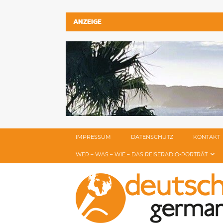
ANZEIGE
IMPRESSUM
DATENSCHUTZ
KONTAKT
WER – WAS – WIE – DAS REISERADIO-PORTRÄT