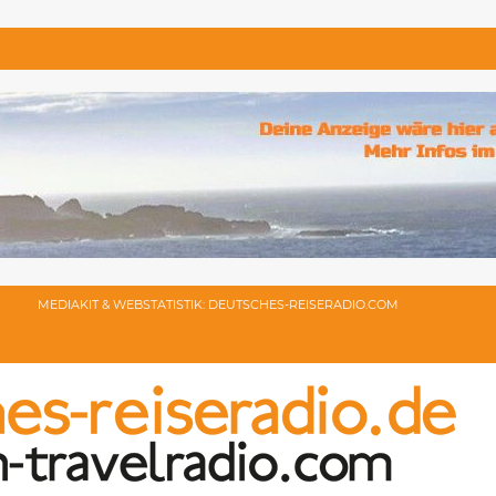
MEDIAKIT & WEBSTATISTIK: DEUTSCHES-REISERADIO.COM