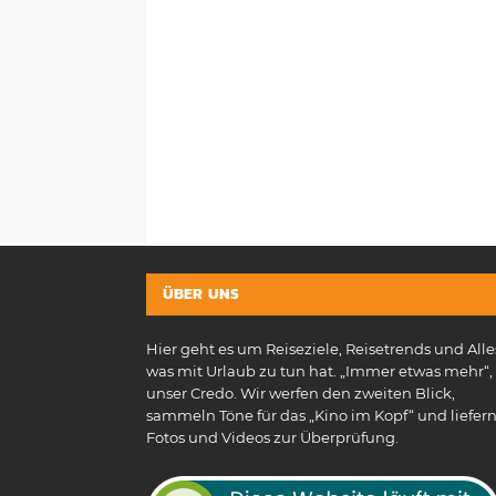
ÜBER UNS
Hier geht es um Reiseziele, Reisetrends und Alle
was mit Urlaub zu tun hat. „Immer etwas mehr“, 
unser Credo. Wir werfen den zweiten Blick,
sammeln Töne für das „Kino im Kopf“ und liefer
Fotos und Videos zur Überprüfung.