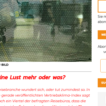
Sie 
abonn
WE
Abon
v
T-BILD
ine Lust mehr oder was?
SU
isebranche wundert sich, oder tut zumindest so. In
 gerade veröffentlichten Vertriebsklima-Index sagt
ch ein Viertel der befragten Reisebüros, dass die