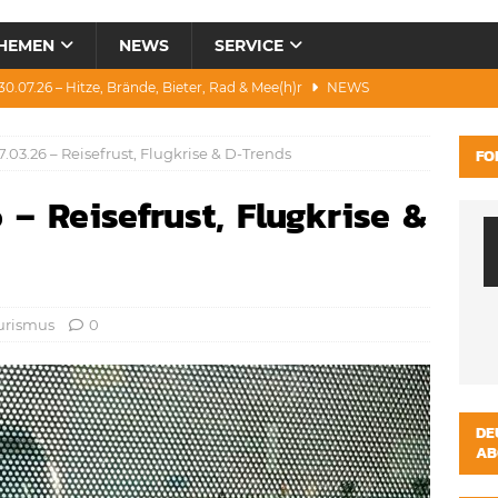
HEMEN
NEWS
SERVICE
0.07.26 – Hitze, Brände, Bieter, Rad & Mee(h)r
NEWS
28.07.26 – Umwelt, Politik, Protest & Warnung
NEWS
.03.26 – Reisefrust, Flugkrise & D-Trends
FO
3.07.26 – Condor, Scooter, Brände, Baustellen
NEWS
 – Reisefrust, Flugkrise &
1.07.26 – „Alkfrei“, Waldbrände, DJH & Salzburg
NEWS
ws 04.08.26 – Katastrophen und Witze zum Heulen
NEWS
urismus
0
DE
AB