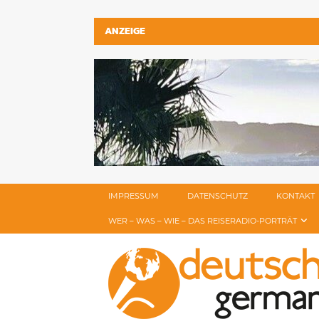
ANZEIGE
IMPRESSUM
DATENSCHUTZ
KONTAKT
WER – WAS – WIE – DAS REISERADIO-PORTRÄT