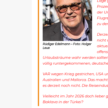
Lage g
Proze
der U
Flugre
zu de
Derze
nicht
Rüdiger Edelmann – Foto: Holger
aktue
Leue
offens
Urlaubsträume wahr werden sollten, 
völlig runtergekommenen, deutsch
VAR wegen Krieg gestrichen, USA un
Australien und Mallorca. Das macht
es derzeit noch nicht. Die Reiseind
Vielleicht im Jahr 2026 doch lieber
Baklava in der Türkei?