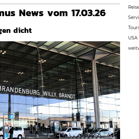
Reise
mus News vom 17.03.26
Serv
Tour
gen dicht
USA
weit