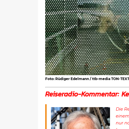
Foto: Rüdiger Edelmann / ttb-media TON-TEX
Reiseradio-Kommentar: Ke
Die Re
einem
nur no