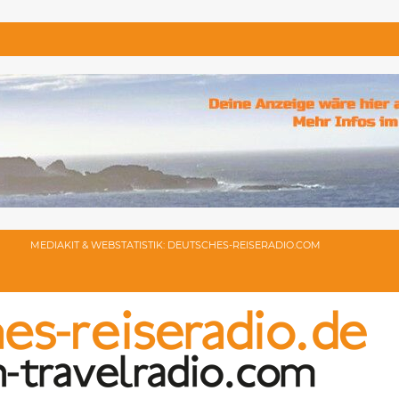
MEDIAKIT & WEBSTATISTIK: DEUTSCHES-REISERADIO.COM