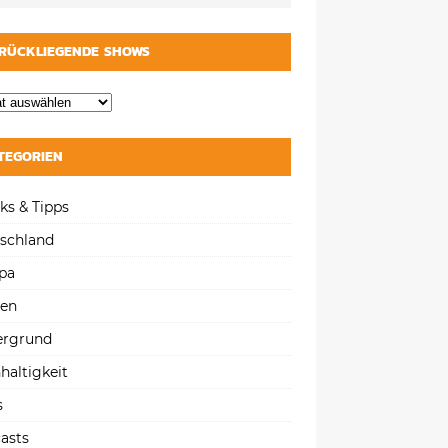
RÜCKLIEGENDE SHOWS
TEGORIEN
ks & Tipps
schland
pa
gen
ergrund
haltigkeit
s
asts