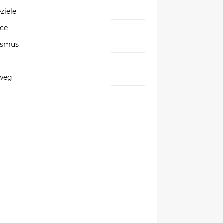
ziele
ice
ismus
weg