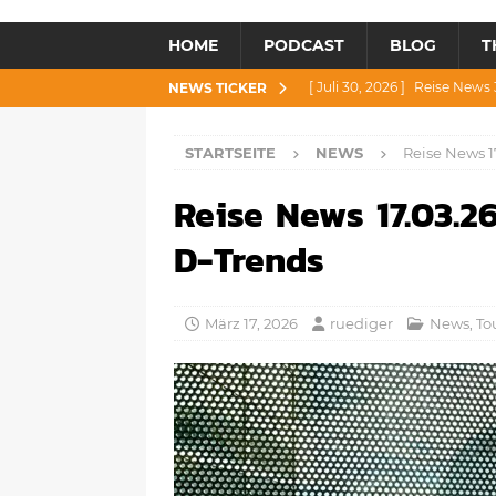
HOME
PODCAST
BLOG
T
[ Juli 30, 2026 ]
Reise News 3
NEWS TICKER
[ Juli 28, 2026 ]
Reise News 
STARTSEITE
NEWS
Reise News 17
[ Juli 23, 2026 ]
Reise News 2
Reise News 17.03.26
[ Juli 21, 2026 ]
Reise News 2
[ August 4, 2026 ]
Reise Ne
D-Trends
März 17, 2026
ruediger
News
,
To