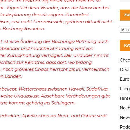
ut sei. Im Februar lag dieser Wert noch bei 39
nt. Eigentlich kein Wunder, dass die Menschen bei
ZU
rlaubsplanung derzeit zögern. Zumindest
isen, erst recht Fernreiseziele, gehören aktuell nicht
n Buchungsfavoriten.
it ist eine Änderung der Buchungs-Hoffnung auch
KA
 absehbar und manche Stimmung wird von
ller Zurückhaltung verhagelt. Der Urlauber nimmt
Chec
ichtlich zur Kenntnis, dass dort, wo bislang
noch größeres Chaos herrscht als in, vermeintlich
Deut
en Landen.
Euro
Flie
beliebt, Wetterchaos zwischen Hawaii, Südafrika,
 keine Urlaubslust. Absehbare Veränderungen gibt
Hint
ustrie kommt gehörig ins Schlingern.
Nach
 gedeckten Apfelkuchen an Nord- und Ostsee statt
New
Podc