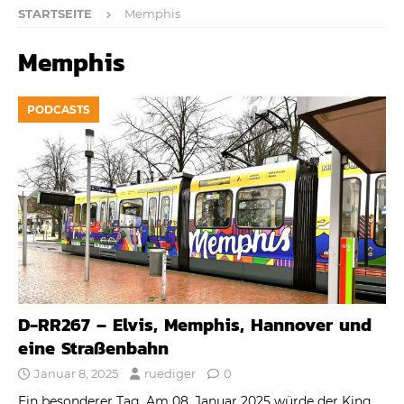
STARTSEITE
Memphis
Memphis
PODCASTS
D-RR267 – Elvis, Memphis, Hannover und
eine Straßenbahn
Januar 8, 2025
ruediger
0
Ein besonderer Tag. Am 08. Januar 2025 würde der King