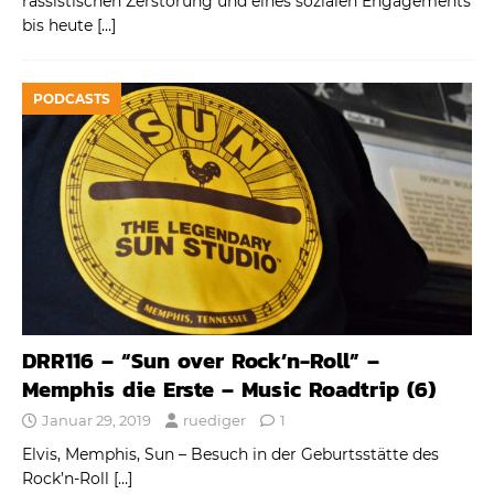
rassistischen Zerstörung und eines sozialen Engagements
bis heute
[…]
PODCASTS
DRR116 – “Sun over Rock’n-Roll” –
Memphis die Erste – Music Roadtrip (6)
Januar 29, 2019
ruediger
1
Elvis, Memphis, Sun – Besuch in der Geburtsstätte des
Rock’n-Roll
[…]