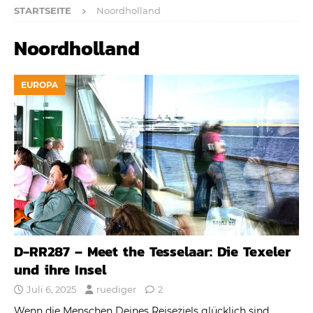
STARTSEITE
Noordholland
Noordholland
EUROPA
D-RR287 – Meet the Tesselaar: Die Texeler
und ihre Insel
Juli 6, 2025
ruediger
2
Wenn die Menschen Deines Reiseziels glücklich sind,