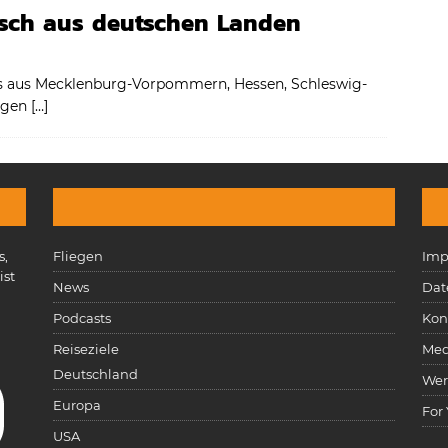
isch aus deutschen Landen
ues aus Mecklenburg-Vorpommern, Hessen, Schleswig-
ingen
[…]
s,
Fliegen
Imp
ist
News
Dat
n
Podcasts
Kon
Reiseziele
Med
Deutschland
Wer
Europa
For
USA