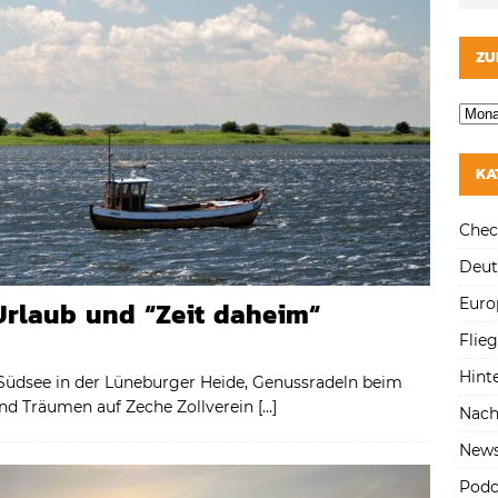
ZU
KA
Chec
Deut
Euro
Urlaub und “Zeit daheim“
Flie
Hint
Südsee in der Lüneburger Heide, Genussradeln beim
nd Träumen auf Zeche Zollverein
[…]
Nach
New
Podc