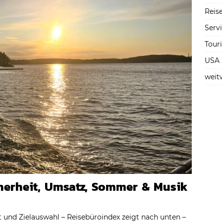
Reise
Serv
Tour
USA
weit
cherheit, Umsatz, Sommer & Musik
und Zielauswahl – Reisebüroindex zeigt nach unten –