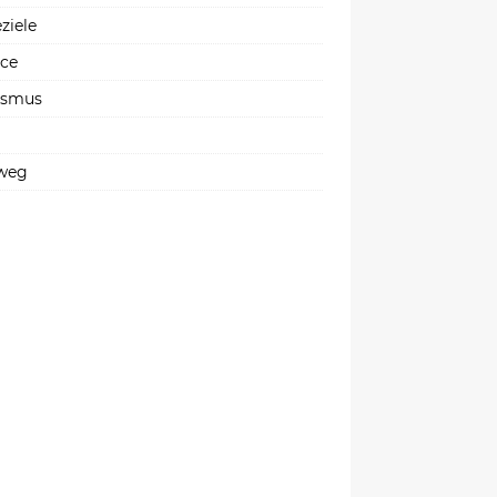
ziele
ice
ismus
weg