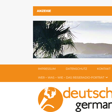
ANZEIGE
IMPRESSUM
DATENSCHUTZ
KONTAKT
WER – WAS – WIE – DAS REISERADIO-PORTRÄT