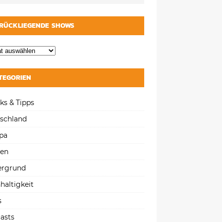
RÜCKLIEGENDE SHOWS
TEGORIEN
ks & Tipps
schland
pa
gen
ergrund
haltigkeit
s
asts