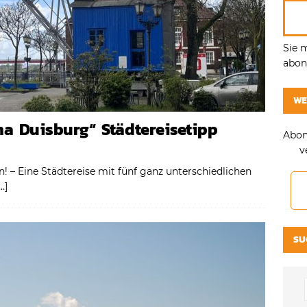
Sie 
abonn
WE
a Duisburg“ Städtereisetipp
Abon
v
! – Eine Städtereise mit fünf ganz unterschiedlichen
…]
SU