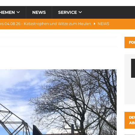
HEMEN
NEWS
SERVICE
ws 04.08.26 – Katastrophen und Witze zum Heulen
NEWS
0.07.26 – Hitze, Brände, Bieter, Rad & Mee(h)r
NEWS
FO
28.07.26 – Umwelt, Politik, Protest & Warnung
NEWS
3.07.26 – Condor, Scooter, Brände, Baustellen
NEWS
s 06.08.26 – Luxus, Cool, Wasser & „Flug”-Hunde
NEWS
DE
AB