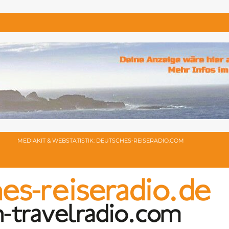
MEDIAKIT & WEBSTATISTIK: DEUTSCHES-REISERADIO.COM