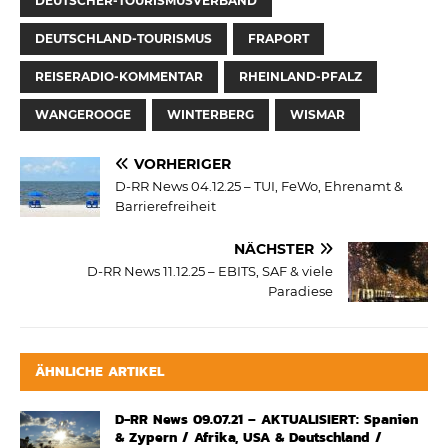
DEUTSCHER-TOURISMUSVERBAND
DEUTSCHLAND-TOURISMUS
FRAPORT
REISERADIO-KOMMENTAR
RHEINLAND-PFALZ
WANGEROOGE
WINTERBERG
WISMAR
VORHERIGER
D-RR News 04.12.25 – TUI, FeWo, Ehrenamt &
Barrierefreiheit
NÄCHSTER
D-RR News 11.12.25 – EBITS, SAF & viele
Paradiese
ÄHNLICHE ARTIKEL
D-RR News 09.07.21 – AKTUALISIERT: Spanien
& Zypern / Afrika, USA & Deutschland /