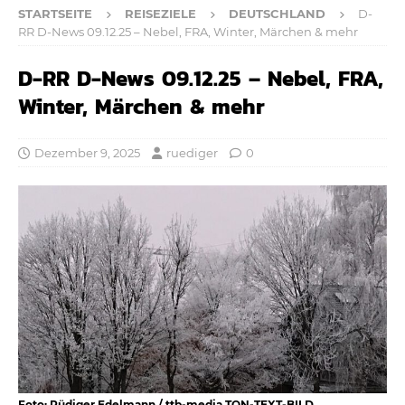
STARTSEITE
REISEZIELE
DEUTSCHLAND
D-
RR D-News 09.12.25 – Nebel, FRA, Winter, Märchen & mehr
D-RR D-News 09.12.25 – Nebel, FRA,
Winter, Märchen & mehr
Dezember 9, 2025
ruediger
0
Foto: Rüdiger Edelmann / ttb-media TON-TEXT-BILD