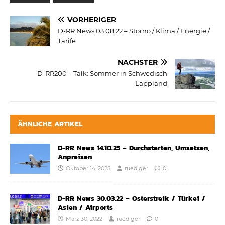
VORHERIGER
D-RR News 03.08.22 – Storno / Klima / Energie /
Tarife
NÄCHSTER
D-RR200 – Talk: Sommer in Schwedisch
Lappland
ÄHNLICHE ARTIKEL
D-RR News 14.10.25 – Durchstarten, Umsetzen,
Anpreisen
Oktober 14, 2025
ruediger
0
D-RR News 30.03.22 – Osterstreik / Türkei /
Asien / Airports
März 30, 2022
ruediger
0