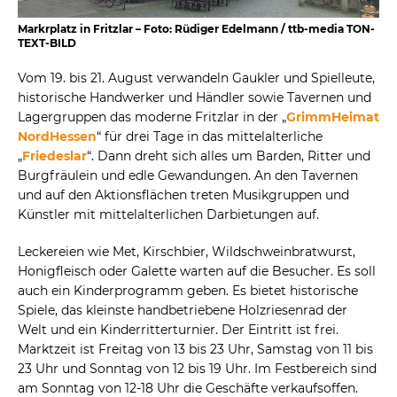
Markrplatz in Fritzlar – Foto: Rüdiger Edelmann / ttb-media TON-
TEXT-BILD
Vom 19. bis 21. August verwandeln Gaukler und Spielleute,
historische Handwerker und Händler sowie Tavernen und
Lagergruppen das moderne Fritzlar in der „
GrimmHeimat
NordHessen
“ für drei Tage in das mittelalterliche
„
Friedeslar
“. Dann dreht sich alles um Barden, Ritter und
Burgfräulein und edle Gewandungen. An den Tavernen
und auf den Aktionsflächen treten Musikgruppen und
Künstler mit mittelalterlichen Darbietungen auf.
Leckereien wie Met, Kirschbier, Wildschweinbratwurst,
Honigfleisch oder Galette warten auf die Besucher. Es soll
auch ein Kinderprogramm geben. Es bietet historische
Spiele, das kleinste handbetriebene Holzriesenrad der
Welt und ein Kinderritterturnier. Der Eintritt ist frei.
Marktzeit ist Freitag von 13 bis 23 Uhr, Samstag von 11 bis
23 Uhr und Sonntag von 12 bis 19 Uhr. Im Festbereich sind
am Sonntag von 12-18 Uhr die Geschäfte verkaufsoffen.