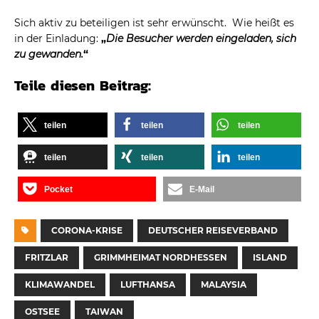
Sich aktiv zu beteiligen ist sehr erwünscht. Wie heißt es
in der Einladung:
„
Die Besucher werden eingeladen, sich
zu gewanden.
“
Teile diesen Beitrag:
teilen
teilen
teilen
teilen
teilen
teilen
Pocket
E-Mail
CORONA-KRISE
DEUTSCHER REISEVERBAND
FRITZLAR
GRIMMHEIMAT NORDHESSEN
ISLAND
KLIMAWANDEL
LUFTHANSA
MALAYSIA
OSTSEE
TAIWAN