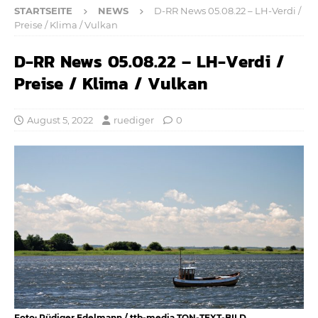
STARTSEITE
NEWS
D-RR News 05.08.22 – LH-Verdi /
Preise / Klima / Vulkan
D-RR News 05.08.22 – LH-Verdi /
Preise / Klima / Vulkan
August 5, 2022
ruediger
0
Foto: Rüdiger Edelmann / ttb-media TON-TEXT-BILD