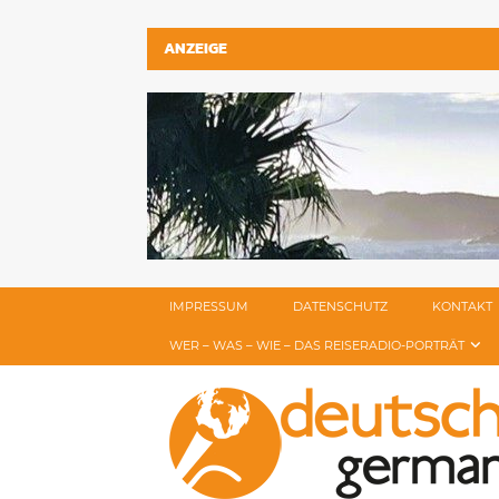
ANZEIGE
IMPRESSUM
DATENSCHUTZ
KONTAKT
WER – WAS – WIE – DAS REISERADIO-PORTRÄT