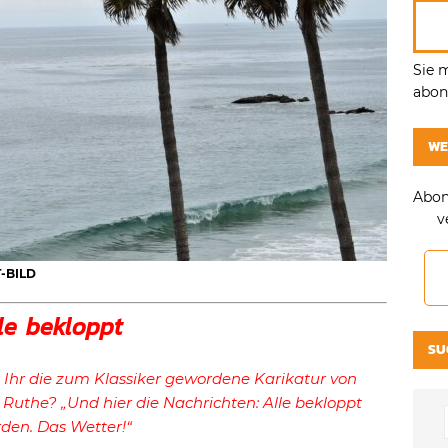
Sie 
abonn
WE
Abon
v
T-BILD
le bekloppt
SU
 Ihr die zum Klassiker gewordene Karikatur von
 Ruthe? „Und hier die Nachrichten: Alle bekloppt
den. Das Wetter!“