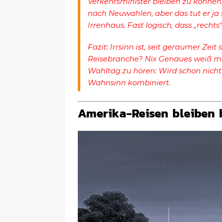
Verkehrsminister bleiben zu können. 
nach Neuwahlen, aber das tut er ja 
Irrenhaus. Fast logisch, dass „rechts“ 
Fazit: Irrsinn ist, seit geraumer Zei
Reisebranche? Nix Genaues weiß ma
Wahltag zu hören: Wird schon nicht
Wahnsinn kombiniert.
Amerika-Reisen bleiben b