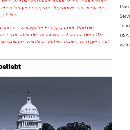
Merz will die Vertrauensfrage sofort. Söder schreit
Reise
schon länger und gerne. Irgendwie ein ziemliches
jubiliert.
Serv
Tour
t schon, ein weltweiter Erfolgsgarant. Und die
n nicht, aber der Tenor war schon vor dem US-
USA
 so schlimm werden. Lautes Lachen, wird gern mit
weit
eliebt