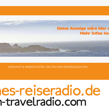
MEDIAKIT & WEBSTATISTIK: DEUTSCHES-REISERADIO.COM