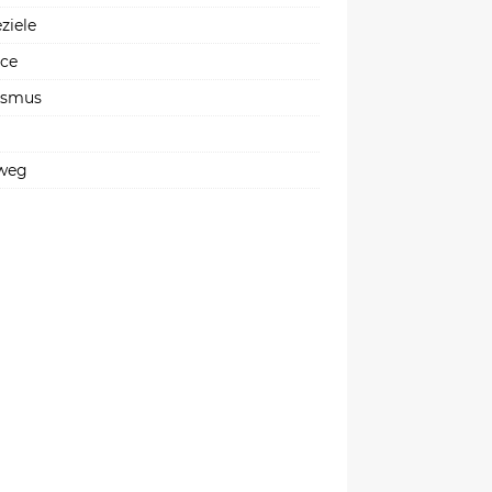
ziele
ice
ismus
weg