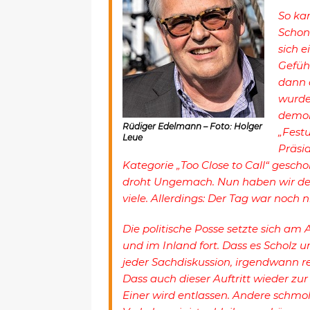
So kam
Schon
sich 
Gefüh
dann 
wurde
demok
Rüdiger Edelmann – Foto: Holger
„Fest
Leue
Präsi
Kategorie „Too Close to Call“ gesc
droht Ungemach. Nun haben wir de
viele. Allerdings: Der Tag war noch n
Die politische Posse setzte sich am 
und im Inland fort. Dass es Scholz u
jeder Sachdiskussion, irgendwann r
Dass auch dieser Auftritt wieder zur
Einer wird entlassen. Andere schmoll