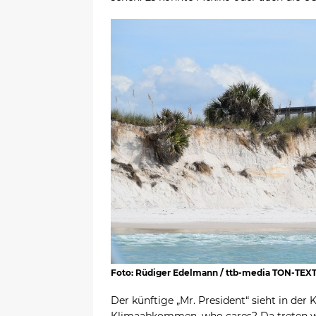
Foto: Rüdiger Edelmann / ttb-media TON-TEX
Der künftige „Mr. President“ sieht in der 
Klimaabkommen, who cares? Da treten wi