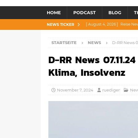
HOME
PODCAST
BLOG
T
[ August 4, 2026 ]
Reise Ne
NEWS TICKER
[ Juli 30, 2026 ]
Reise News 3
STARTSEITE
NEWS
D-RR News 07
[ Juli 28, 2026 ]
Reise News 
D-RR News 07.11.24
[ Juli 23, 2026 ]
Reise News 2
[ August 6, 2026 ]
Reise New
Klima, Insolvenz
November 7, 2024
ruediger
Ne