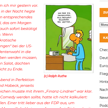
 ich mir gestern vor.
 in der Nacht hegte
ZU
ein entsprechendes
l, das am Morgen
auch sofort bestätigt
. Wenn
KA
ratische
ungen“ bei der US-
Chec
dentenwahl in die
hoben werden müssen,
Deut
n Salat, dachten
Euro
icht zu Ende.
Flie
(c) Ralph Ruthe
Abend in Perfektion
Hint
nd Habeck, jenseits
Nach
eichen musste mit ihrem „Finanz-Lindner“ war klar.
 Comedy werden sollte, hatte ich nicht kalkuliert:
New
en. Einer tritt lieber aus der FDP aus, um
Podc