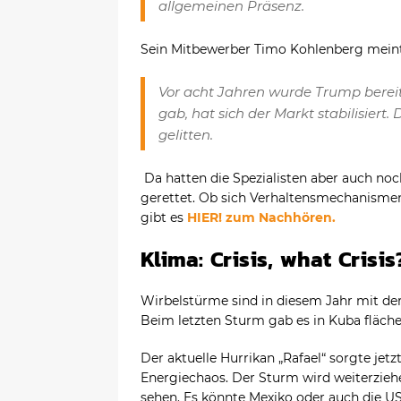
allgemeinen Präsenz.
Sein Mitbewerber Timo Kohlenberg meint
Vor acht Jahren wurde Trump berei
gab, hat sich der Markt stabilisiert.
gelitten.
Da hatten die Spezialisten aber auch noc
gerettet. Ob sich Verhaltensmechanisme
gibt es
HIER! zum Nachhören.
Klima: Crisis, what Crisis
Wirbelstürme sind in diesem Jahr mit de
Beim letzten Sturm gab es in Kuba fläch
Der aktuelle Hurrikan „Rafael“ sorgte jetz
Energiechaos. Der Sturm wird weiterzieh
sehen. Es könnte Mexiko oder auch die U