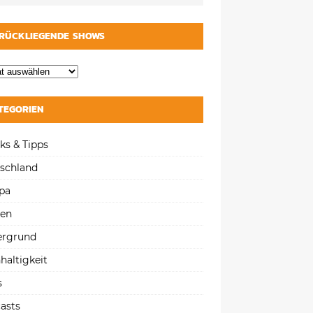
RÜCKLIEGENDE SHOWS
TEGORIEN
ks & Tipps
schland
pa
gen
ergrund
haltigkeit
s
asts