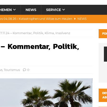
HEMEN
NEWS
SERVICE
ws 04.08.26 – Katastrophen und Witze zum Heulen
NEWS
0.07.26 – Hitze, Brände, Bieter, Rad & Mee(h)r
NEWS
.11.24 – Kommentar, Politik, Klima, Insolvenz
FO
28.07.26 – Umwelt, Politik, Protest & Warnung
NEWS
 – Kommentar, Politik,
3.07.26 – Condor, Scooter, Brände, Baustellen
NEWS
s 06.08.26 – Luxus, Cool, Wasser & „Flug”-Hunde
NEWS
ws
,
Tourismus
0
DE
AB