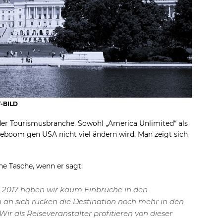
T-BILD
 der Tourismusbranche. Sowohl „America Unlimited“ als
seboom gen USA nicht viel ändern wird. Man zeigt sich
ne Tasche, wenn er sagt:
 2017 haben wir kaum Einbrüche in den
an sich rücken die Destination noch mehr in den
r als Reiseveranstalter profitieren von dieser