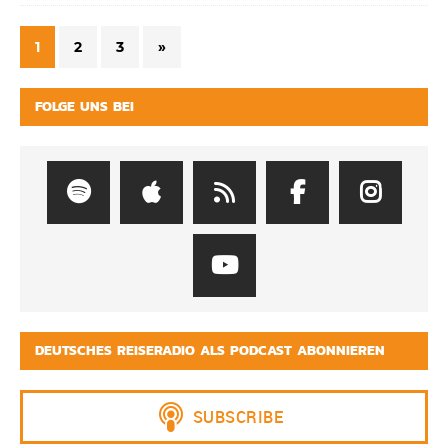
1
2
3
»
FOLGE UNS BEI
DEUTSCHES REISERADIO ALS PODCAST ABONNIEREN