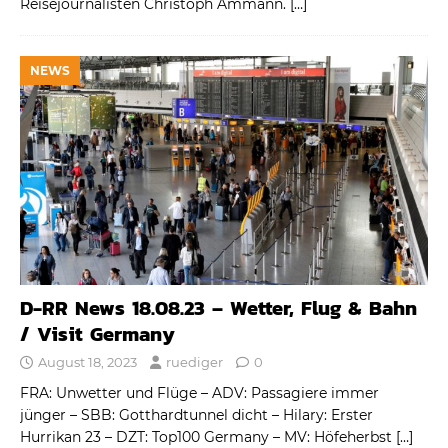
Reisejournalisten Christoph Ammann.
[…]
NEWS
D-RR News 18.08.23 – Wetter, Flug & Bahn
/ Visit Germany
August 18, 2023
ruediger
0
FRA: Unwetter und Flüge – ADV: Passagiere immer
jünger – SBB: Gotthardtunnel dicht – Hilary: Erster
Hurrikan 23 – DZT: Top100 Germany – MV: Höfeherbst
[…]