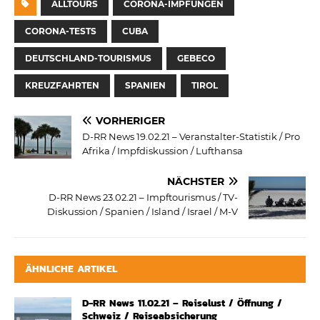
ALLTOURS
CORONA-IMPFUNGEN
CORONA-TESTS
CUBA
DEUTSCHLAND-TOURISMUS
GEBECO
KREUZFAHRTEN
SPANIEN
TIROL
VORHERIGER
D-RR News 19.02.21 – Veranstalter-Statistik / Pro
Afrika / Impfdiskussion / Lufthansa
NÄCHSTER
D-RR News 23.02.21 – Impftourismus / TV-
Diskussion / Spanien / Island / Israel / M-V
ÄHNLICHE ARTIKEL
D-RR News 11.02.21 – Reiselust / Öffnung /
Schweiz / Reiseabsicherung