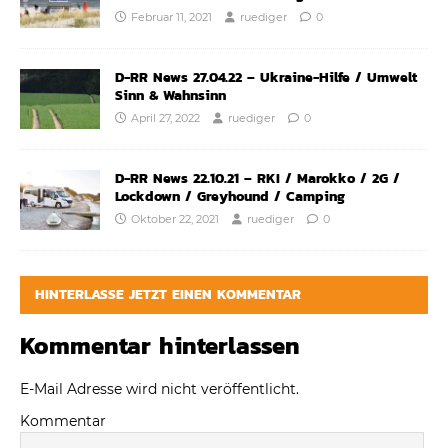
Februar 11, 2021
ruediger
0
D-RR News 27.04.22 – Ukraine-Hilfe / Umwelt
Sinn & Wahnsinn
April 27, 2022
ruediger
0
D-RR News 22.10.21 – RKI / Marokko / 2G /
Lockdown / Greyhound / Camping
Oktober 22, 2021
ruediger
0
HINTERLASSE JETZT EINEN KOMMENTAR
Kommentar hinterlassen
E-Mail Adresse wird nicht veröffentlicht.
Kommentar