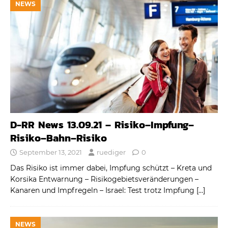
NEWS
D-RR News 13.09.21 – Risiko–Impfung–
Risiko–Bahn–Risiko
September 13, 2021
ruediger
0
Das Risiko ist immer dabei, Impfung schützt – Kreta und
Korsika Entwarnung – Risikogebietsveränderungen –
Kanaren und Impfregeln – Israel: Test trotz Impfung
[…]
NEWS