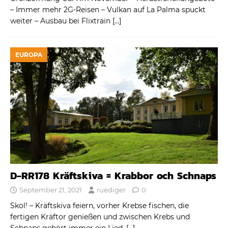
– Immer mehr 2G-Reisen – Vulkan auf La Palma spuckt
weiter – Ausbau bei Flixtrain
[…]
EUROPA
D-RR178 Kräftskiva = Krabbor och Schnaps
September 21, 2021
ruediger
0
Skol! – Kräftskiva feiern, vorher Krebse fischen, die
fertigen Kräftor genießen und zwischen Krebs und
Schnaps gehört immer ein Lied.
[…]