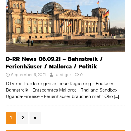
D-RR News 06.09.21 – Bahnstreik /
Ferienhäuser / Mallorca / Politik
September 6, 2021
ruediger
0
DTV mit Forderungen an neue Regierung – Endloser
Bahnstreik – Entspanntes Mallorca – Thailand-Sandbox –
Uganda-Einreise – Ferienhäuser brauchen mehr Öko
[…]
1
2
»