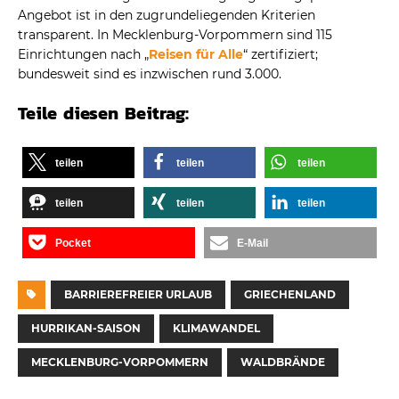
Angebot ist in den zugrundeliegenden Kriterien
transparent. In Mecklenburg-Vorpommern sind 115
Einrichtungen nach „
Reisen für Alle
“ zertifiziert;
bundesweit sind es inzwischen rund 3.000.
Teile diesen Beitrag:
teilen
teilen
teilen
teilen
teilen
teilen
Pocket
E-Mail
BARRIEREFREIER URLAUB
GRIECHENLAND
HURRIKAN-SAISON
KLIMAWANDEL
MECKLENBURG-VORPOMMERN
WALDBRÄNDE