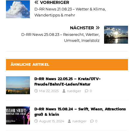
VORHERIGER
D-RR News 21.08.23 – Wetter & Klima,
Wandertipps & mehr
NÄCHSTER
D-RR News 25.08.23 – Reiserecht, Wetter,
Umwelt, Inselstolz
ÄHNLICHE ARTIKEL
D-RR News 22.05.25 – Kreta/DTV-
Freude/Bahn/E-Laden/Natur
Mai 22, 2025
ruediger
0
D-RR News 15.08.24 – Swift, Wiesn, Attractions
groß & klein
August 15, 2024
ruediger
0