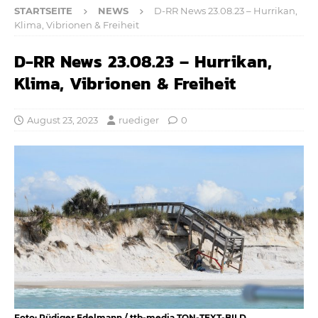
STARTSEITE
NEWS
D-RR News 23.08.23 – Hurrikan,
Klima, Vibrionen & Freiheit
D-RR News 23.08.23 – Hurrikan,
Klima, Vibrionen & Freiheit
August 23, 2023
ruediger
0
Foto: Rüdiger Edelmann / ttb-media TON-TEXT-BILD