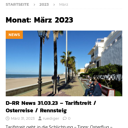
STARTSEITE
2023
März
Monat:
März 2023
NEWS
D-RR News 31.03.23 – Tarifstreit /
Osterreise / Rennsteig
März 31, 2023
ruediger
0
Tarifstreit geht in die Schlichtung – Tipps: Osterflug –