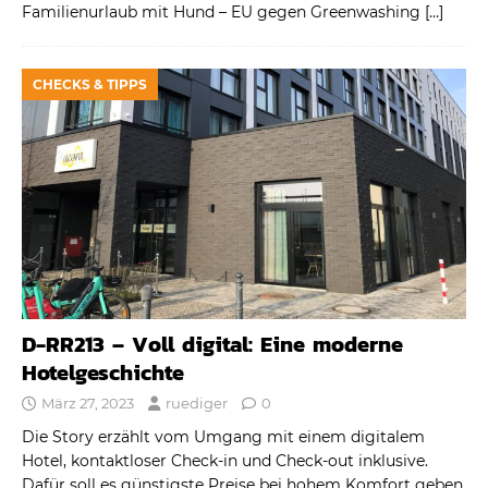
Familienurlaub mit Hund – EU gegen Greenwashing
[…]
CHECKS & TIPPS
D-RR213 – Voll digital: Eine moderne
Hotelgeschichte
März 27, 2023
ruediger
0
Die Story erzählt vom Umgang mit einem digitalem
Hotel, kontaktloser Check-in und Check-out inklusive.
Dafür soll es günstigste Preise bei hohem Komfort geben.