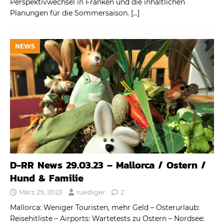
Perspektivwechsel in Franken und die inhaltlichen
Planungen für die Sommersaison.
[…]
NEWS
D-RR News 29.03.23 – Mallorca / Ostern /
Hund & Familie
März 29, 2023
ruediger
2
Mallorca: Weniger Touristen, mehr Geld – Osterurlaub:
Reisehitliste – Airports: Wartetests zu Ostern – Nordsee: