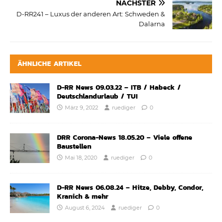
NÄCHSTER
D-RR241 – Luxus der anderen Art: Schweden &
Dalarna
ÄHNLICHE ARTIKEL
D-RR News 09.03.22 – ITB / Habeck /
Deutschlandurlaub / TUI
März 9, 2022
ruediger
0
DRR Corona-News 18.05.20 – Viele offene
Baustellen
Mai 18, 2020
ruediger
0
D-RR News 06.08.24 – Hitze, Debby, Condor,
Kranich & mehr
August 6, 2024
ruediger
0