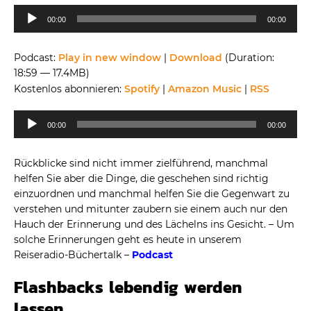
Audio-
00:00
00:00
Player
Podcast:
Play in new window
|
Download
(Duration:
18:59 — 17.4MB)
Kostenlos abonnieren:
Spotify
|
Amazon Music
|
RSS
Audio-
00:00
00:00
Player
Rückblicke sind nicht immer zielführend, manchmal
helfen Sie aber die Dinge, die geschehen sind richtig
einzuordnen und manchmal helfen Sie die Gegenwart zu
verstehen und mitunter zaubern sie einem auch nur den
Hauch der Erinnerung und des Lächelns ins Gesicht. – Um
solche Erinnerungen geht es heute in unserem
Reiseradio-Büchertalk –
Podcast
Flashbacks lebendig werden
lassen