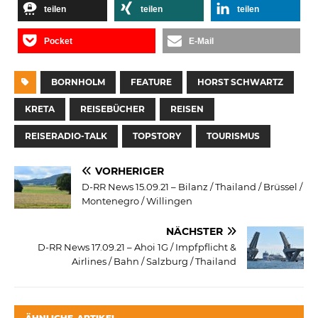
teilen
teilen
teilen
Pocket
E-Mail
BORNHOLM
FEATURE
HORST SCHWARTZ
KRETA
REISEBÜCHER
REISEN
REISERADIO-TALK
TOPSTORY
TOURISMUS
VORHERIGER
D-RR News 15.09.21 – Bilanz / Thailand / Brüssel /
Montenegro / Willingen
NÄCHSTER
D-RR News 17.09.21 – Ahoi 1G / Impfpflicht &
Airlines / Bahn / Salzburg / Thailand