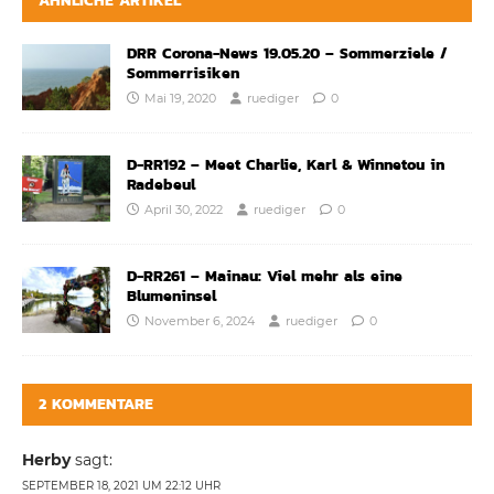
ÄHNLICHE ARTIKEL
DRR Corona-News 19.05.20 – Sommerziele /
Sommerrisiken
Mai 19, 2020
ruediger
0
D-RR192 – Meet Charlie, Karl & Winnetou in
Radebeul
April 30, 2022
ruediger
0
D-RR261 – Mainau: Viel mehr als eine
Blumeninsel
November 6, 2024
ruediger
0
2 KOMMENTARE
Herby
sagt:
SEPTEMBER 18, 2021 UM 22:12 UHR