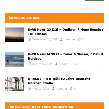
ÄHNLICHE ARTIKEL
D-RR News 20.12.21 – Omikron / Neue Regeln /
TUI Cruises
Dezember 20, 2021
ruediger
0
D-RR News 14.08.23 – Feuer & Wasser, / Ost- &
Nordsee
August 14, 2023
ruediger
0
D-RR274 – ITB-Talk: 50 Jahre Deutsche
Märchen Straße
März 21, 2025
ruediger
0
HINTERLASSE JETZT EINEN KOMMENTAR