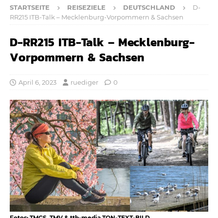
STARTSEITE
REISEZIELE
DEUTSCHLAND
D-
RR215 ITB-Talk – Mecklenburg-Vorpommern & Sachsen
D-RR215 ITB-Talk – Mecklenburg-
Vorpommern & Sachsen
April 6, 2023
ruediger
0
Fotos: TMGS, TMV & ttb-media TON-TEXT-BILD