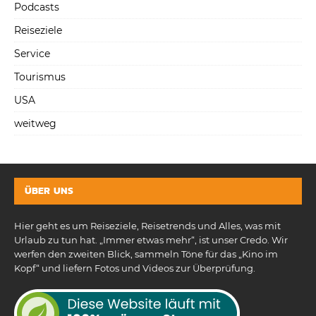
Podcasts
Reiseziele
Service
Tourismus
USA
weitweg
ÜBER UNS
Hier geht es um Reiseziele, Reisetrends und Alles, was mit
Urlaub zu tun hat. „Immer etwas mehr“, ist unser Credo. Wir
werfen den zweiten Blick, sammeln Töne für das „Kino im
Kopf“ und liefern Fotos und Videos zur Überprüfung.