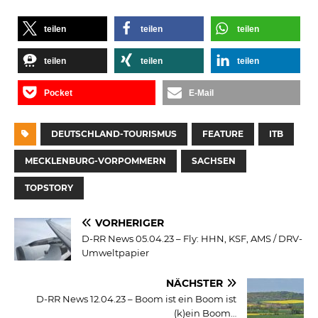
teilen
teilen
teilen
teilen
teilen
teilen
Pocket
E-Mail
DEUTSCHLAND-TOURISMUS
FEATURE
ITB
MECKLENBURG-VORPOMMERN
SACHSEN
TOPSTORY
VORHERIGER
D-RR News 05.04.23 – Fly: HHN, KSF, AMS / DRV-
Umweltpapier
NÄCHSTER
D-RR News 12.04.23 – Boom ist ein Boom ist
(k)ein Boom…