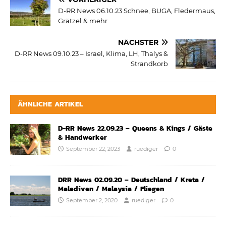
D-RR News 06.10.23 Schnee, BUGA, Fledermaus,
Grätzel & mehr
NÄCHSTER
D-RR News 09.10.23 – Israel, Klima, LH, Thalys &
Strandkorb
ÄHNLICHE ARTIKEL
D-RR News 22.09.23 – Queens & Kings / Gäste
& Handwerker
September 22, 2023
ruediger
0
DRR News 02.09.20 – Deutschland / Kreta /
Malediven / Malaysia / Fliegen
September 2, 2020
ruediger
0