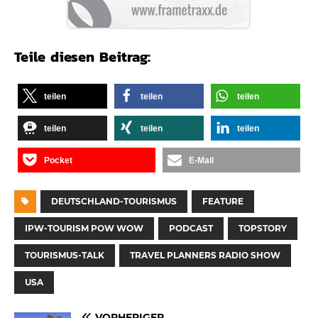
Teile diesen Beitrag:
teilen
teilen
teilen
teilen
teilen
teilen
Pocket
E-Mail
DEUTSCHLAND-TOURISMUS
FEATURE
IPW-TOURISM POW WOW
PODCAST
TOPSTORY
TOURISMUS-TALK
TRAVEL PLANNERS RADIO SHOW
USA
VORHERIGER