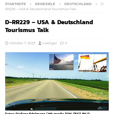
STARTSEITE
REISEZIELE
DEUTSCHLAND
D-
RR229 – USA & Deutschland Tourismus Talk
D-RR229 – USA & Deutschland
Tourismus Talk
Oktober 7, 2023
ruediger
0
Fotos: Rüdiger Edelmann / ttb-media TON-TEXT-BILD